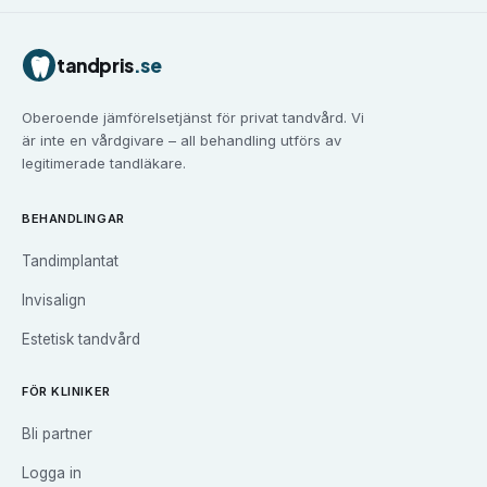
Tandvård i
Borås
Tandvård i
Eskilstuna
tandpris
.se
Tandvård i
Falun
Tandvård i
Gävle
Oberoende jämförelsetjänst för privat tandvård. Vi
Tandvård i
Göteborg
är inte en vårdgivare – all behandling utförs av
Tandvård i
Halmstad
legitimerade tandläkare.
Tandvård i
Haninge
Tandvård i
Helsingborg
BEHANDLINGAR
Tandvård i
Huddinge
Tandimplantat
Tandvård i
Järfälla
Tandvård i
Jönköping
Invisalign
Tandvård i
Kalmar
Estetisk tandvård
Tandvård i
Karlskrona
Tandvård i
Karlstad
FÖR KLINIKER
Tandvård i
Kristianstad
Bli partner
Tandvård i
Kungsbacka
Tandvård i
Landskrona
Logga in