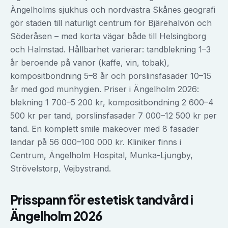
Ängelholms sjukhus och nordvästra Skånes geografi
gör staden till naturligt centrum för Bjärehalvön och
Söderåsen – med korta vägar både till Helsingborg
och Halmstad. Hållbarhet varierar: tandblekning 1–3
år beroende på vanor (kaffe, vin, tobak),
kompositbondning 5–8 år och porslinsfasader 10–15
år med god munhygien. Priser i Ängelholm 2026:
blekning 1 700–5 200 kr, kompositbondning 2 600–4
500 kr per tand, porslinsfasader 7 000–12 500 kr per
tand. En komplett smile makeover med 8 fasader
landar på 56 000–100 000 kr. Kliniker finns i
Centrum, Ängelholm Hospital, Munka-Ljungby,
Strövelstorp, Vejbystrand.
Prisspann för
estetisk tandvård
i
Ängelholm
2026