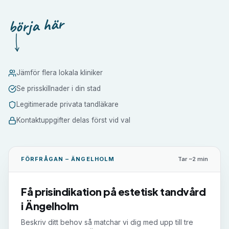
börja här
Jämför flera lokala kliniker
Se prisskillnader i din stad
Legitimerade privata tandläkare
Kontaktuppgifter delas först vid val
FÖRFRÅGAN –
ÄNGELHOLM
Tar ~2 min
Få prisindikation på
estetisk tandvård
i
Ängelholm
Beskriv ditt behov så matchar vi dig med upp till tre