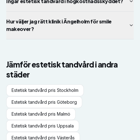
Ingår estetisk tandvård i högkostnadsskyddet?
Hur väljer jag rätt klinik i Ängelholm för smile
makeover?
Jämför
estetisk tandvård
i andra
städer
Estetisk tandvård
pris
Stockholm
Estetisk tandvård
pris
Göteborg
Estetisk tandvård
pris
Malmö
Estetisk tandvård
pris
Uppsala
Estetisk tandvård
pris
Västerås