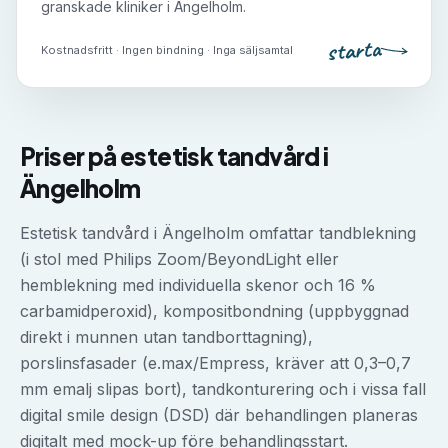
granskade kliniker i
Ängelholm
.
starta
Kostnadsfritt · Ingen bindning · Inga säljsamtal
Priser på
estetisk tandvård
i
Ängelholm
Estetisk tandvård i Ängelholm omfattar tandblekning
(i stol med Philips Zoom/BeyondLight eller
hemblekning med individuella skenor och 16 %
carbamidperoxid), kompositbondning (uppbyggnad
direkt i munnen utan tandborttagning),
porslinsfasader (e.max/Empress, kräver att 0,3–0,7
mm emalj slipas bort), tandkonturering och i vissa fall
digital smile design (DSD) där behandlingen planeras
digitalt med mock-up före behandlingsstart.