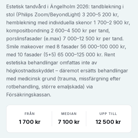
Estetisk tandvård i Ängelholm 2026: tandblekning i
stol (Philips Zoom/BeyondLight) 3 200–5 200 kr,
hemblekning med individuella skenor 1 700–2 900 kr,
kompositbondning 2 600–4 500 kr per tand,
porslinsfasader (e.max) 7 000–12 500 kr per tand.
Smile makeover med 8 fasader 56 000–100 000 kr,
med 10 fasader (5+5) 65 000–125 000 kr. Rent
estetiska behandlingar omfattas inte av
högkostnadsskyddet – däremot ersätts behandlingar
med medicinsk grund (trauma, missfärgning efter
rotbehandling, större emaljskada) via
Försäkringskassan.
FRÅN
MEDIAN
UPP TILL
1 700
kr
7 100
kr
12 500
kr