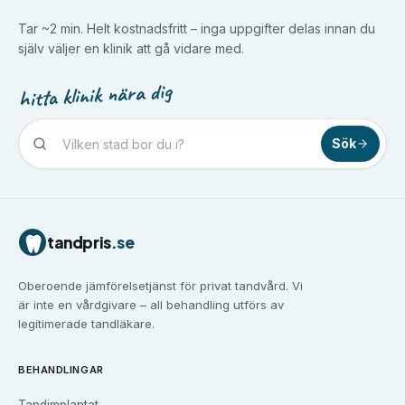
Tar ~2 min. Helt kostnadsfritt – inga uppgifter delas innan du
själv väljer en klinik att gå vidare med.
hitta klinik nära dig
Sök
Tandvård i
Borlänge
Tandvård i
Borås
Tandvård i
Eskilstuna
tandpris
.se
Tandvård i
Falun
Tandvård i
Gävle
Oberoende jämförelsetjänst för privat tandvård. Vi
Tandvård i
Göteborg
är inte en vårdgivare – all behandling utförs av
Tandvård i
Halmstad
legitimerade tandläkare.
Tandvård i
Haninge
Tandvård i
Helsingborg
BEHANDLINGAR
Tandvård i
Huddinge