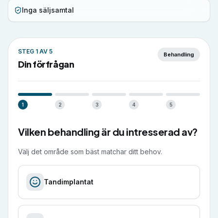
Inga säljsamtal
STEG
1
AV
5
Behandling
Din förfrågan
1
2
3
4
5
Vilken behandling är du intresserad av?
Välj det område som bäst matchar ditt behov.
Tandimplantat