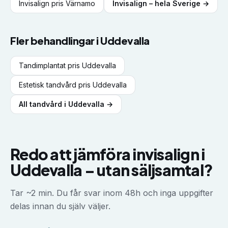
Invisalign
pris
Värnamo
Invisalign
– hela Sverige →
Fler behandlingar i
Uddevalla
Tandimplantat
pris
Uddevalla
Estetisk tandvård
pris
Uddevalla
All tandvård i
Uddevalla
→
Redo att jämföra
invisalign
i
Uddevalla
–
utan säljsamtal?
Tar ~2 min. Du får svar inom 48h och inga uppgifter
delas innan du själv väljer.