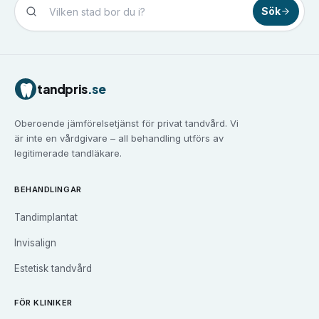
Sök
Tandvård i
Borlänge
Tandvård i
Borås
Tandvård i
Eskilstuna
tandpris
.se
Tandvård i
Falun
Tandvård i
Gävle
Oberoende jämförelsetjänst för privat tandvård. Vi
Tandvård i
Göteborg
är inte en vårdgivare – all behandling utförs av
Tandvård i
Halmstad
legitimerade tandläkare.
Tandvård i
Haninge
Tandvård i
Helsingborg
BEHANDLINGAR
Tandvård i
Huddinge
Tandimplantat
Tandvård i
Järfälla
Tandvård i
Jönköping
Invisalign
Tandvård i
Kalmar
Estetisk tandvård
Tandvård i
Karlskrona
Tandvård i
Karlstad
FÖR KLINIKER
Tandvård i
Kristianstad