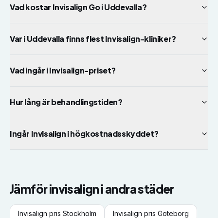
Vad kostar Invisalign Go i Uddevalla?
Var i Uddevalla finns flest Invisalign-kliniker?
Vad ingår i Invisalign-priset?
Hur lång är behandlingstiden?
Ingår Invisalign i högkostnadsskyddet?
Jämför
invisalign
i andra städer
Invisalign
pris
Stockholm
Invisalign
pris
Göteborg