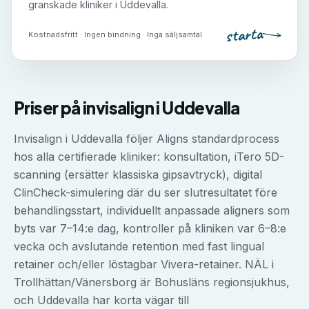
granskade kliniker i
Uddevalla
.
starta
Kostnadsfritt · Ingen bindning · Inga säljsamtal
Priser på
invisalign
i
Uddevalla
Invisalign i Uddevalla följer Aligns standardprocess
hos alla certifierade kliniker: konsultation, iTero 5D-
scanning (ersätter klassiska gipsavtryck), digital
ClinCheck-simulering där du ser slutresultatet före
behandlingsstart, individuellt anpassade aligners som
byts var 7–14:e dag, kontroller på kliniken var 6–8:e
vecka och avslutande retention med fast lingual
retainer och/eller löstagbar Vivera-retainer. NÄL i
Trollhättan/Vänersborg är Bohusläns regionsjukhus,
och Uddevalla har korta vägar till