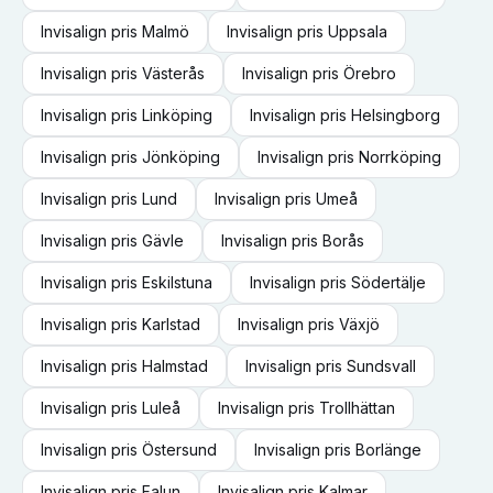
Invisalign
pris
Malmö
Invisalign
pris
Uppsala
Invisalign
pris
Västerås
Invisalign
pris
Örebro
Invisalign
pris
Linköping
Invisalign
pris
Helsingborg
Invisalign
pris
Jönköping
Invisalign
pris
Norrköping
Invisalign
pris
Lund
Invisalign
pris
Umeå
Invisalign
pris
Gävle
Invisalign
pris
Borås
Invisalign
pris
Eskilstuna
Invisalign
pris
Södertälje
Invisalign
pris
Karlstad
Invisalign
pris
Växjö
Invisalign
pris
Halmstad
Invisalign
pris
Sundsvall
Invisalign
pris
Luleå
Invisalign
pris
Trollhättan
Invisalign
pris
Östersund
Invisalign
pris
Borlänge
Invisalign
pris
Falun
Invisalign
pris
Kalmar