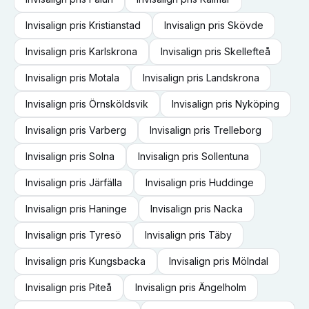
Invisalign
pris
Kristianstad
Invisalign
pris
Skövde
Invisalign
pris
Karlskrona
Invisalign
pris
Skellefteå
Invisalign
pris
Motala
Invisalign
pris
Landskrona
Invisalign
pris
Örnsköldsvik
Invisalign
pris
Nyköping
Invisalign
pris
Varberg
Invisalign
pris
Trelleborg
Invisalign
pris
Solna
Invisalign
pris
Sollentuna
Invisalign
pris
Järfälla
Invisalign
pris
Huddinge
Invisalign
pris
Haninge
Invisalign
pris
Nacka
Invisalign
pris
Tyresö
Invisalign
pris
Täby
Invisalign
pris
Kungsbacka
Invisalign
pris
Mölndal
Invisalign
pris
Piteå
Invisalign
pris
Ängelholm