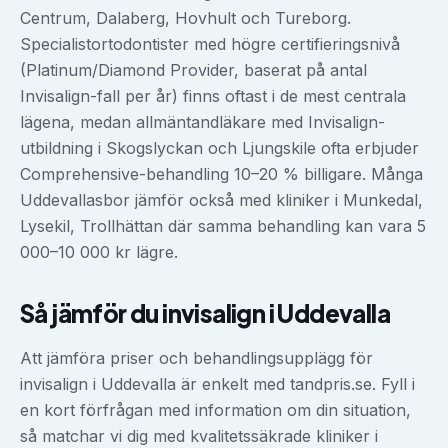
Centrum, Dalaberg, Hovhult och Tureborg.
Specialistortodontister med högre certifieringsnivå
(Platinum/Diamond Provider, baserat på antal
Invisalign-fall per år) finns oftast i de mest centrala
lägena, medan allmäntandläkare med Invisalign-
utbildning i Skogslyckan och Ljungskile ofta erbjuder
Comprehensive-behandling 10–20 % billigare. Många
Uddevallasbor jämför också med kliniker i Munkedal,
Lysekil, Trollhättan där samma behandling kan vara 5
000–10 000 kr lägre.
Så jämför du
invisalign
i
Uddevalla
Att jämföra priser och behandlingsupplägg för
invisalign
i
Uddevalla
är enkelt med tandpris.se. Fyll i
en kort förfrågan med information om din situation,
så matchar vi dig med kvalitetssäkrade kliniker i