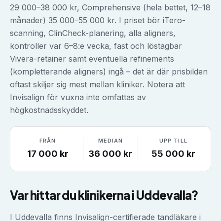
29 000–38 000 kr, Comprehensive (hela bettet, 12–18
månader) 35 000–55 000 kr. I priset bör iTero-
scanning, ClinCheck-planering, alla aligners,
kontroller var 6–8:e vecka, fast och löstagbar
Vivera-retainer samt eventuella refinements
(kompletterande aligners) ingå – det är där prisbilden
oftast skiljer sig mest mellan kliniker. Notera att
Invisalign för vuxna inte omfattas av
högkostnadsskyddet.
FRÅN
MEDIAN
UPP TILL
17 000
kr
36 000
kr
55 000
kr
Var hittar du klinikerna i
Uddevalla
?
I Uddevalla finns Invisalign-certifierade tandläkare i