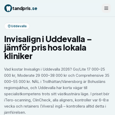
tandpris
.se
Uddevalla
Invisalign
i
Uddevalla
–
jämför pris hos lokala
kliniker
Vad kostar Invisalign i Uddevalla 2026? Go/Lite 17 000–25
000 kr, Moderate 29 000–38 000 kr och Comprehensive 35
000–55 000 kr. NÄL i Trollhättan/Vänersborg är Bohusläns
regionsjukhus, och Uddevalla har korta vägar till
specialistkompetens trots sitt västkustnära läge. I priset bör
iTero-scanning, ClinCheck, alla aligners, kontroller var 6–8:e
vecka och retainers (Vivera) ingå – kontrollera alltid detta i
jämförelsen.