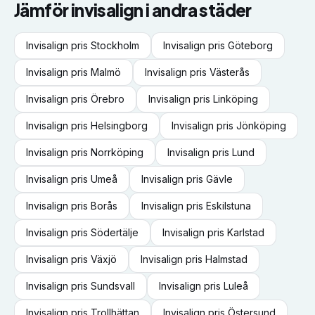
Jämför
invisalign
i andra städer
Invisalign
pris
Stockholm
Invisalign
pris
Göteborg
Invisalign
pris
Malmö
Invisalign
pris
Västerås
Invisalign
pris
Örebro
Invisalign
pris
Linköping
Invisalign
pris
Helsingborg
Invisalign
pris
Jönköping
Invisalign
pris
Norrköping
Invisalign
pris
Lund
Invisalign
pris
Umeå
Invisalign
pris
Gävle
Invisalign
pris
Borås
Invisalign
pris
Eskilstuna
Invisalign
pris
Södertälje
Invisalign
pris
Karlstad
Invisalign
pris
Växjö
Invisalign
pris
Halmstad
Invisalign
pris
Sundsvall
Invisalign
pris
Luleå
Invisalign
pris
Trollhättan
Invisalign
pris
Östersund