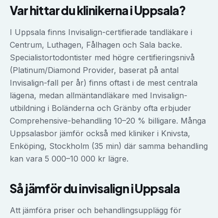
Var hittar du klinikerna i
Uppsala
?
I Uppsala finns Invisalign-certifierade tandläkare i
Centrum, Luthagen, Fålhagen och Sala backe.
Specialistortodontister med högre certifieringsnivå
(Platinum/Diamond Provider, baserat på antal
Invisalign-fall per år) finns oftast i de mest centrala
lägena, medan allmäntandläkare med Invisalign-
utbildning i Boländerna och Gränby ofta erbjuder
Comprehensive-behandling 10–20 % billigare. Många
Uppsalasbor jämför också med kliniker i Knivsta,
Enköping, Stockholm (35 min) där samma behandling
kan vara 5 000–10 000 kr lägre.
Så jämför du
invisalign
i
Uppsala
Att jämföra priser och behandlingsupplägg för