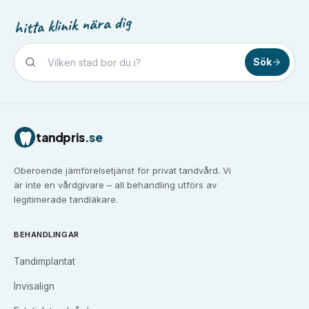
hitta klinik nära dig
Sök
Tandvård i
Borlänge
Tandvård i
Borås
Tandvård i
Eskilstuna
tandpris
.se
Tandvård i
Falun
Tandvård i
Gävle
Oberoende jämförelsetjänst för privat tandvård. Vi
Tandvård i
Göteborg
är inte en vårdgivare – all behandling utförs av
Tandvård i
Halmstad
legitimerade tandläkare.
Tandvård i
Haninge
Tandvård i
Helsingborg
BEHANDLINGAR
Tandvård i
Huddinge
Tandimplantat
Tandvård i
Järfälla
Tandvård i
Jönköping
Invisalign
Tandvård i
Kalmar