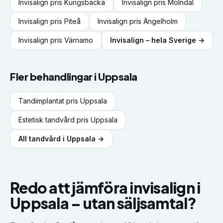
Invisalign
pris
Kungsbacka
Invisalign
pris
Mölndal
Invisalign
pris
Piteå
Invisalign
pris
Ängelholm
Invisalign
pris
Värnamo
Invisalign
– hela Sverige →
Fler behandlingar i
Uppsala
Tandimplantat
pris
Uppsala
Estetisk tandvård
pris
Uppsala
All tandvård i
Uppsala
→
Redo att jämföra
invisalign
i
Uppsala
–
utan säljsamtal?