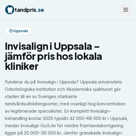
tandpris
.se
Uppsala
Invisalign
i
Uppsala
–
jämför pris hos lokala
kliniker
Funderar du på Invisalign i Uppsala? Uppsala universitets
Odontologiska institution och Akademiska sjukhuset gör
staden till en av Sveriges starkaste
tandvårdsutbildningsorter, med ovanligt hög koncentration
av legitimerade specialister. En komplett Invisalign-
behandling kostar 2026 typiskt 42 000–68 000 kr i Uppsala,
medan Invisalign Go/Lite för mindre framtandskorrigering
ligger på 20 000–30 000 kr. Jämför granskade Invisalign-