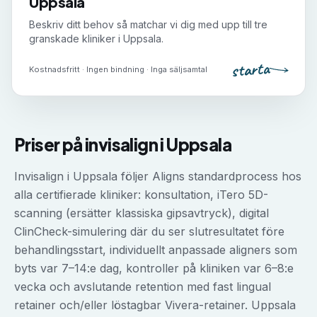
Uppsala
Beskriv ditt behov så matchar vi dig med upp till tre
granskade kliniker i
Uppsala
.
starta
Kostnadsfritt · Ingen bindning · Inga säljsamtal
Priser på
invisalign
i
Uppsala
Invisalign i Uppsala följer Aligns standardprocess hos
alla certifierade kliniker: konsultation, iTero 5D-
scanning (ersätter klassiska gipsavtryck), digital
ClinCheck-simulering där du ser slutresultatet före
behandlingsstart, individuellt anpassade aligners som
byts var 7–14:e dag, kontroller på kliniken var 6–8:e
vecka och avslutande retention med fast lingual
retainer och/eller löstagbar Vivera-retainer. Uppsala