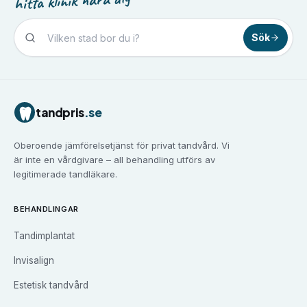
hitta klinik nära dig
Sök
Tandvård i
Borlänge
Tandvård i
Borås
Tandvård i
Eskilstuna
tandpris
.se
Tandvård i
Falun
Tandvård i
Gävle
Oberoende jämförelsetjänst för privat tandvård. Vi
Tandvård i
Göteborg
är inte en vårdgivare – all behandling utförs av
Tandvård i
Halmstad
legitimerade tandläkare.
Tandvård i
Haninge
Tandvård i
Helsingborg
BEHANDLINGAR
Tandvård i
Huddinge
Tandimplantat
Tandvård i
Järfälla
Tandvård i
Jönköping
Invisalign
Tandvård i
Kalmar
Estetisk tandvård
Tandvård i
Karlskrona