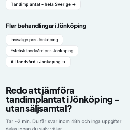
Tandimplantat
– hela Sverige →
Fler behandlingar i
Jönköping
Invisalign
pris
Jönköping
Estetisk tandvård
pris
Jönköping
All tandvård i
Jönköping
→
Redo att jämföra
tandimplantat
i
Jönköping
–
utan säljsamtal?
Tar ~2 min. Du får svar inom 48h och inga uppgifter
delas innan du själv väljer.