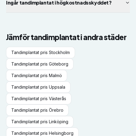
Ingår tandimplantat i högkostnadsskyddet?
Jämför
tandimplantat
i andra städer
Tandimplantat
pris
Stockholm
Tandimplantat
pris
Göteborg
Tandimplantat
pris
Malmö
Tandimplantat
pris
Uppsala
Tandimplantat
pris
Västerås
Tandimplantat
pris
Örebro
Tandimplantat
pris
Linköping
Tandimplantat
pris
Helsingborg