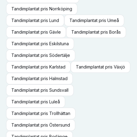
Tandimplantat
pris
Norrköping
Tandimplantat
pris
Lund
Tandimplantat
pris
Umeå
Tandimplantat
pris
Gävle
Tandimplantat
pris
Borås
Tandimplantat
pris
Eskilstuna
Tandimplantat
pris
Södertälje
Tandimplantat
pris
Karlstad
Tandimplantat
pris
Växjö
Tandimplantat
pris
Halmstad
Tandimplantat
pris
Sundsvall
Tandimplantat
pris
Luleå
Tandimplantat
pris
Trollhättan
Tandimplantat
pris
Östersund
Tandimplantat
pris
Borlänge