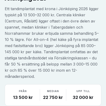
Ett tandimplantat med krona i Jönköping 2026 ligger
typiskt på 13 500–32 000 kr. Centrala kliniker
(Centrum, Råslätt) ligger oftast i den övre delen av
spannet, medan kliniker i Tabergsdalen och
Norrahammar brukar erbjuda samma behandling 5–
10 % lägre. För All-on-4 (hel käke på fyra implantat
med fastsittande bro) ligger Jönköping på 85 000–
145 000 kr per käke. Tandimplantat omfattas av det
statliga tandvårdsstödet via Försäkringskassan – du
får 50 % ersättning på belopp mellan 3 000–15 000
kr och 85 % över 15 000 kr inom en 12-
månadersperiod.
FRÅN
MEDIAN
UPP TILL
13 500
kr
22 750
kr
32 000
kr