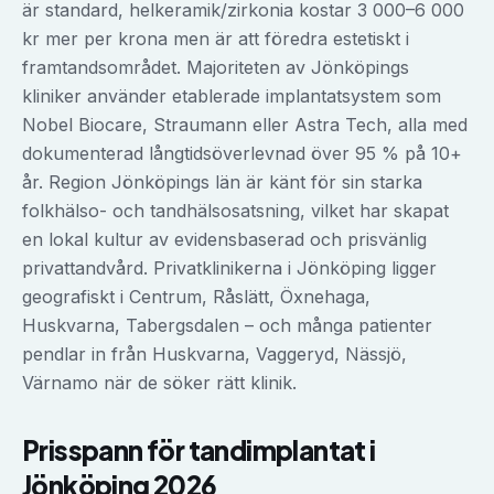
är standard, helkeramik/zirkonia kostar 3 000–6 000
kr mer per krona men är att föredra estetiskt i
framtandsområdet. Majoriteten av Jönköpings
kliniker använder etablerade implantatsystem som
Nobel Biocare, Straumann eller Astra Tech, alla med
dokumenterad långtidsöverlevnad över 95 % på 10+
år. Region Jönköpings län är känt för sin starka
folkhälso- och tandhälsosatsning, vilket har skapat
en lokal kultur av evidensbaserad och prisvänlig
privattandvård. Privatklinikerna i Jönköping ligger
geografiskt i Centrum, Råslätt, Öxnehaga,
Huskvarna, Tabergsdalen – och många patienter
pendlar in från Huskvarna, Vaggeryd, Nässjö,
Värnamo när de söker rätt klinik.
Prisspann för
tandimplantat
i
Jönköping
2026