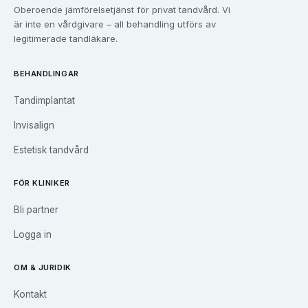
Tandvård i
Gävle
Oberoende jämförelsetjänst för privat tandvård. Vi
Tandvård i
Göteborg
är inte en vårdgivare – all behandling utförs av
Tandvård i
Halmstad
legitimerade tandläkare.
Tandvård i
Haninge
Tandvård i
Helsingborg
BEHANDLINGAR
Tandvård i
Huddinge
Tandimplantat
Tandvård i
Järfälla
Tandvård i
Jönköping
Invisalign
Tandvård i
Kalmar
Estetisk tandvård
Tandvård i
Karlskrona
Tandvård i
Karlstad
FÖR KLINIKER
Tandvård i
Kristianstad
Bli partner
Tandvård i
Kungsbacka
Tandvård i
Landskrona
Logga in
Tandvård i
Linköping
Tandvård i
Luleå
OM & JURIDIK
Tandvård i
Lund
Kontakt
Tandvård i
Malmö