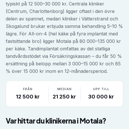
typiskt på 12 500–30 000 kr. Centrala kliniker
(Centrum, Charlottenborg) ligger oftast i den övre
delen av spannet, medan kliniker i Vätterstrand och
Skogalund brukar erbjuda samma behandling 5–10 %
lägre. För All-on-4 (hel käke på fyra implantat med
fastsittande bro) ligger Motala på 80 000–135 000 kr
per käke. Tandimplantat omfattas av det statliga
tandvårdsstödet via Försäkringskassan – du får 50 %
ersättning på belopp mellan 3 000–15 000 kr och 85
% över 15 000 kr inom en 12-månadersperiod.
FRÅN
MEDIAN
UPP TILL
12 500
kr
21 250
kr
30 000
kr
Var hittar du klinikerna i
Motala
?