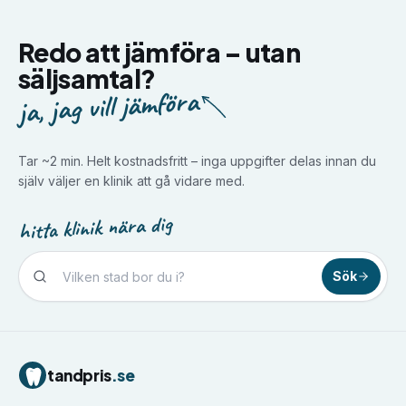
Redo att jämföra –
utan
säljsamtal?
ja, jag vill jämföra
Tar ~2 min. Helt kostnadsfritt – inga uppgifter delas innan du
själv väljer en klinik att gå vidare med.
hitta klinik nära dig
Sök
Tandvård i
Borlänge
Tandvård i
Borås
Tandvård i
Eskilstuna
tandpris
.se
Tandvård i
Falun