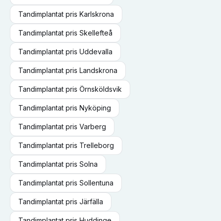
Tandimplantat
pris
Karlskrona
Tandimplantat
pris
Skellefteå
Tandimplantat
pris
Uddevalla
Tandimplantat
pris
Landskrona
Tandimplantat
pris
Örnsköldsvik
Tandimplantat
pris
Nyköping
Tandimplantat
pris
Varberg
Tandimplantat
pris
Trelleborg
Tandimplantat
pris
Solna
Tandimplantat
pris
Sollentuna
Tandimplantat
pris
Järfälla
Tandimplantat
pris
Huddinge