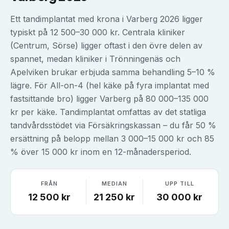
Ett tandimplantat med krona i Varberg 2026 ligger
typiskt på 12 500–30 000 kr. Centrala kliniker
(Centrum, Sörse) ligger oftast i den övre delen av
spannet, medan kliniker i Trönningenäs och
Apelviken brukar erbjuda samma behandling 5–10 %
lägre. För All-on-4 (hel käke på fyra implantat med
fastsittande bro) ligger Varberg på 80 000–135 000
kr per käke. Tandimplantat omfattas av det statliga
tandvårdsstödet via Försäkringskassan – du får 50 %
ersättning på belopp mellan 3 000–15 000 kr och 85
% över 15 000 kr inom en 12-månadersperiod.
FRÅN
MEDIAN
UPP TILL
12 500
kr
21 250
kr
30 000
kr