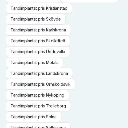
Tandimplantat
pris
Kristianstad
Tandimplantat
pris
Skövde
Tandimplantat
pris
Karlskrona
Tandimplantat
pris
Skellefteå
Tandimplantat
pris
Uddevalla
Tandimplantat
pris
Motala
Tandimplantat
pris
Landskrona
Tandimplantat
pris
Örnsköldsvik
Tandimplantat
pris
Nyköping
Tandimplantat
pris
Trelleborg
Tandimplantat
pris
Solna
Tandimplantat
pris
Sollentuna