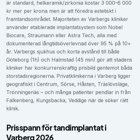
är standard, helkeramik/zirkonia kostar 3 000–6 000
kr mer per krona men är att föredra estetiskt i
framtandsområdet. Majoriteten av Varbergs kliniker
använder etablerade implantatsystem som Nobel
Biocare, Straumann eller Astra Tech, alla med
dokumenterad långtidsöverlevnad över 95 % på 10+
år. Varbergs sjukhus och korta avstånd till både
Göteborg (1h) och Halmstad (45 min) gör att stadens
kliniker har konkurrenskraftig prisbild gentemot båda
storstadsregionerna. Privatklinikerna i Varberg ligger
geografiskt i Centrum, Sörse, Håsten, Träslövsläge,
Trönningenäs – och många patienter pendlar in från
Falkenberg, Kungsbacka, Veddige när de söker rätt
klinik.
Prisspann för
tandimplantat
i
Varberg
2026