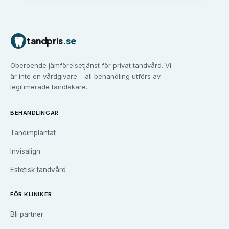
Tandvård i
Borlänge
Tandvård i
Borås
Tandvård i
Eskilstuna
tandpris
.se
Tandvård i
Falun
Tandvård i
Gävle
Oberoende jämförelsetjänst för privat tandvård. Vi
Tandvård i
Göteborg
är inte en vårdgivare – all behandling utförs av
Tandvård i
Halmstad
legitimerade tandläkare.
Tandvård i
Haninge
Tandvård i
Helsingborg
BEHANDLINGAR
Tandvård i
Huddinge
Tandimplantat
Tandvård i
Järfälla
Tandvård i
Jönköping
Invisalign
Tandvård i
Kalmar
Estetisk tandvård
Tandvård i
Karlskrona
Tandvård i
Karlstad
FÖR KLINIKER
Tandvård i
Kristianstad
Bli partner
Tandvård i
Kungsbacka