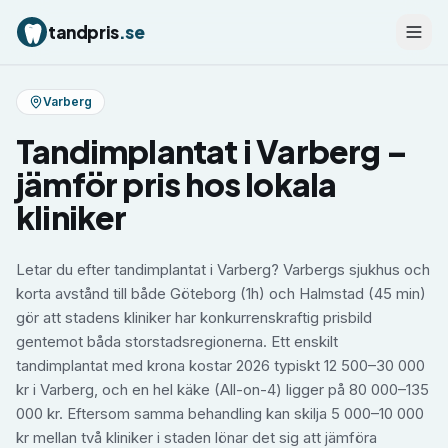
tandpris
.se
Varberg
Tandimplantat
i
Varberg
–
jämför pris hos lokala
kliniker
Letar du efter tandimplantat i Varberg? Varbergs sjukhus och
korta avstånd till både Göteborg (1h) och Halmstad (45 min)
gör att stadens kliniker har konkurrenskraftig prisbild
gentemot båda storstadsregionerna. Ett enskilt
tandimplantat med krona kostar 2026 typiskt 12 500–30 000
kr i Varberg, och en hel käke (All-on-4) ligger på 80 000–135
000 kr. Eftersom samma behandling kan skilja 5 000–10 000
kr mellan två kliniker i staden lönar det sig att jämföra