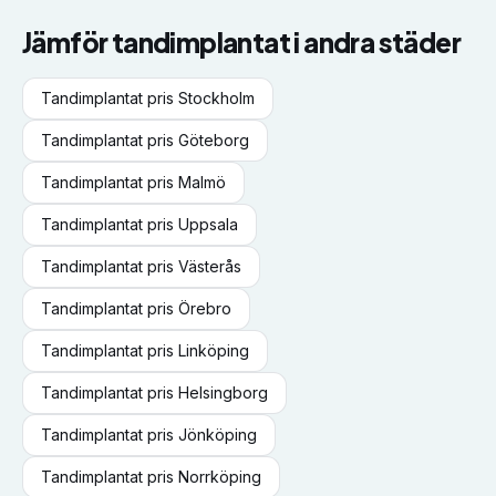
Jämför
tandimplantat
i andra städer
Tandimplantat
pris
Stockholm
Tandimplantat
pris
Göteborg
Tandimplantat
pris
Malmö
Tandimplantat
pris
Uppsala
Tandimplantat
pris
Västerås
Tandimplantat
pris
Örebro
Tandimplantat
pris
Linköping
Tandimplantat
pris
Helsingborg
Tandimplantat
pris
Jönköping
Tandimplantat
pris
Norrköping