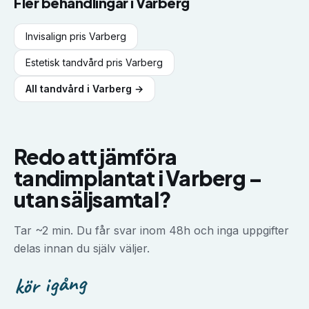
Fler behandlingar i
Varberg
Invisalign
pris
Varberg
Estetisk tandvård
pris
Varberg
All tandvård i
Varberg
→
Redo att jämföra
tandimplantat
i
Varberg
–
utan säljsamtal?
Tar ~2 min. Du får svar inom 48h och inga uppgifter
delas innan du själv väljer.
kör igång