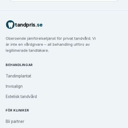
Tandvård i
Borlänge
Tandvård i
Borås
Tandvård i
Eskilstuna
tandpris
.se
Tandvård i
Falun
Tandvård i
Gävle
Oberoende jämförelsetjänst för privat tandvård. Vi
Tandvård i
Göteborg
är inte en vårdgivare – all behandling utförs av
Tandvård i
Halmstad
legitimerade tandläkare.
Tandvård i
Haninge
Tandvård i
Helsingborg
BEHANDLINGAR
Tandvård i
Huddinge
Tandimplantat
Tandvård i
Järfälla
Tandvård i
Jönköping
Invisalign
Tandvård i
Kalmar
Estetisk tandvård
Tandvård i
Karlskrona
Tandvård i
Karlstad
FÖR KLINIKER
Tandvård i
Kristianstad
Bli partner
Tandvård i
Kungsbacka