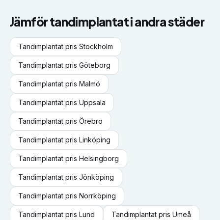
Jämför
tandimplantat
i andra städer
Tandimplantat
pris
Stockholm
Tandimplantat
pris
Göteborg
Tandimplantat
pris
Malmö
Tandimplantat
pris
Uppsala
Tandimplantat
pris
Örebro
Tandimplantat
pris
Linköping
Tandimplantat
pris
Helsingborg
Tandimplantat
pris
Jönköping
Tandimplantat
pris
Norrköping
Tandimplantat
pris
Lund
Tandimplantat
pris
Umeå