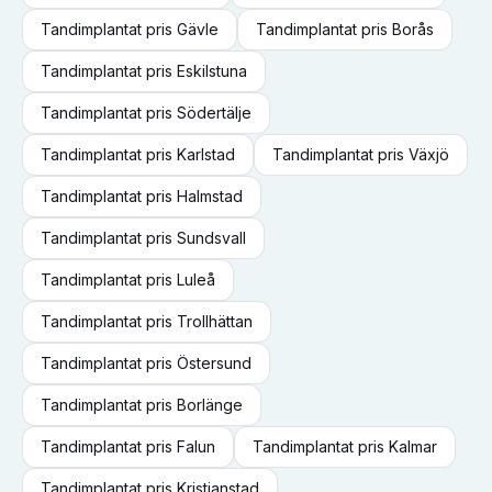
Tandimplantat
pris
Gävle
Tandimplantat
pris
Borås
Tandimplantat
pris
Eskilstuna
Tandimplantat
pris
Södertälje
Tandimplantat
pris
Karlstad
Tandimplantat
pris
Växjö
Tandimplantat
pris
Halmstad
Tandimplantat
pris
Sundsvall
Tandimplantat
pris
Luleå
Tandimplantat
pris
Trollhättan
Tandimplantat
pris
Östersund
Tandimplantat
pris
Borlänge
Tandimplantat
pris
Falun
Tandimplantat
pris
Kalmar
Tandimplantat
pris
Kristianstad