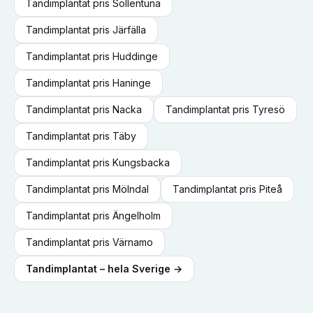
Tandimplantat
pris
Sollentuna
Tandimplantat
pris
Järfälla
Tandimplantat
pris
Huddinge
Tandimplantat
pris
Haninge
Tandimplantat
pris
Nacka
Tandimplantat
pris
Tyresö
Tandimplantat
pris
Täby
Tandimplantat
pris
Kungsbacka
Tandimplantat
pris
Mölndal
Tandimplantat
pris
Piteå
Tandimplantat
pris
Ängelholm
Tandimplantat
pris
Värnamo
Tandimplantat
– hela Sverige →