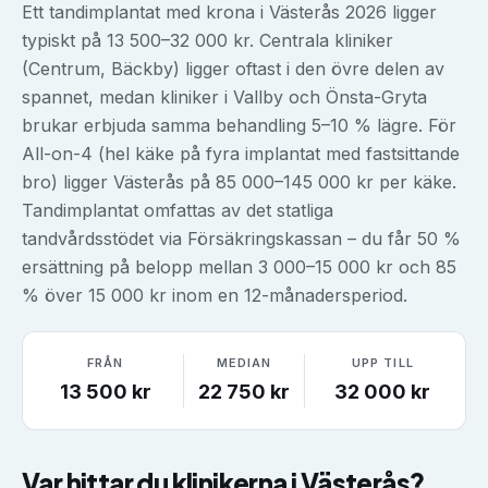
Ett tandimplantat med krona i Västerås 2026 ligger
typiskt på 13 500–32 000 kr. Centrala kliniker
(Centrum, Bäckby) ligger oftast i den övre delen av
spannet, medan kliniker i Vallby och Önsta-Gryta
brukar erbjuda samma behandling 5–10 % lägre. För
All-on-4 (hel käke på fyra implantat med fastsittande
bro) ligger Västerås på 85 000–145 000 kr per käke.
Tandimplantat omfattas av det statliga
tandvårdsstödet via Försäkringskassan – du får 50 %
ersättning på belopp mellan 3 000–15 000 kr och 85
% över 15 000 kr inom en 12-månadersperiod.
FRÅN
MEDIAN
UPP TILL
13 500
kr
22 750
kr
32 000
kr
Var hittar du klinikerna i
Västerås
?