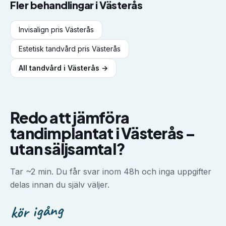
Fler behandlingar i
Västerås
Invisalign
pris
Västerås
Estetisk tandvård
pris
Västerås
All tandvård i
Västerås
→
Redo att jämföra
tandimplantat
i
Västerås
–
utan säljsamtal?
Tar ~2 min. Du får svar inom 48h och inga uppgifter
delas innan du själv väljer.
kör igång