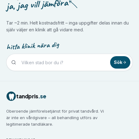
ja, jag vill jämföra
Tar ~2 min. Helt kostnadsfritt – inga uppgifter delas innan du
själv väljer en klinik att gå vidare med.
hitta klinik nära dig
Sök
Tandvård i
Borlänge
Tandvård i
Borås
Tandvård i
Eskilstuna
tandpris
.se
Tandvård i
Falun
Tandvård i
Gävle
Oberoende jämförelsetjänst för privat tandvård. Vi
Tandvård i
Göteborg
är inte en vårdgivare – all behandling utförs av
Tandvård i
Halmstad
legitimerade tandläkare.
Tandvård i
Haninge