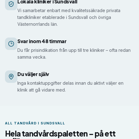
Vägen till rätt klinik i Sundsvall
Lokala kliniker i Sundsvall
Vi samarbetar enbart med kvalitetssäkrade privata
tandkliniker etablerade i Sundsvall och övriga
Västernorrlands län.
Svar inom 48 timmar
Du får prisindikation från upp till tre kliniker – ofta redan
samma vecka.
Du väljer själv
Inga kontaktuppgifter delas innan du aktivt väljer en
klinik att gå vidare med.
ALL TANDVÅRD I
SUNDSVALL
Hela tandvårdspaletten – på ett