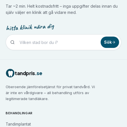
Tar ~2 min. Helt kostnadsfritt – inga uppgifter delas innan du
själv väljer en klinik att gå vidare med.
hitta klinik nära dig
Sök
Tandvård i
Borlänge
Tandvård i
Borås
Tandvård i
Eskilstuna
tandpris
.se
Tandvård i
Falun
Tandvård i
Gävle
Oberoende jämförelsetjänst för privat tandvård. Vi
Tandvård i
Göteborg
är inte en vårdgivare – all behandling utförs av
Tandvård i
Halmstad
legitimerade tandläkare.
Tandvård i
Haninge
Tandvård i
Helsingborg
BEHANDLINGAR
Tandvård i
Huddinge
Tandimplantat