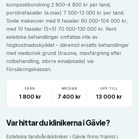
kompositbondning 2 800–4 800 kr per tand,
porslinsfasader (e.max) 7 500–13 000 kr per tand.
Smile makeover med 8 fasader 60 000–104 000 kr,
med 10 fasader (5+5) 70 000–130 000 kr. Rent
estetiska behandlingar omfattas inte av
högkostnadsskyddet – däremot ersätts behandlingar
med medicinsk grund (trauma, missfärgning efter
rotbehandling, större emaljskada) via
Försäkringskassan.
FRÅN
MEDIAN
UPP TILL
1 800
kr
7 400
kr
13 000
kr
Var hittar du klinikerna i
Gävle
?
Estetiska tandvårdskliniker i Gävle finns främst i