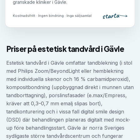
granskade kliniker i
Gävle
.
starta
Kostnadsfritt · Ingen bindning · Inga säljsamtal
Priser på
estetisk tandvård
i
Gävle
Estetisk tandvård i Gävle omfattar tandblekning (i stol
med Philips Zoom/BeyondLight eller hemblekning
med individuella skenor och 16 % carbamidperoxid),
kompositbondning (uppbyggnad direkt i munnen utan
tandborttagning), porslinsfasader (e.max/Empress,
kräver att 0,3–0,7 mm emalj slipas bort),
tandkonturering och i vissa fall digital smile design
(DSD) där behandlingen planeras digitalt med mock-
up före behandlingsstart. Gävle är norra Sveriges
sydligaste större tandvårdscentrum och fungerar