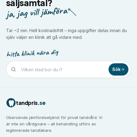
säljsamtal?
ja, jag vill jämföra
Tar ~2 min. Helt kostnadsfritt – inga uppgifter delas innan du
själv väljer en klinik att gå vidare med.
hitta klinik nära dig
Sök
Tandvård i
Borlänge
Tandvård i
Borås
Tandvård i
Eskilstuna
tandpris
.se
Tandvård i
Falun
Tandvård i
Gävle
Oberoende jämförelsetjänst för privat tandvård. Vi
Tandvård i
Göteborg
är inte en vårdgivare – all behandling utförs av
Tandvård i
Halmstad
legitimerade tandläkare.