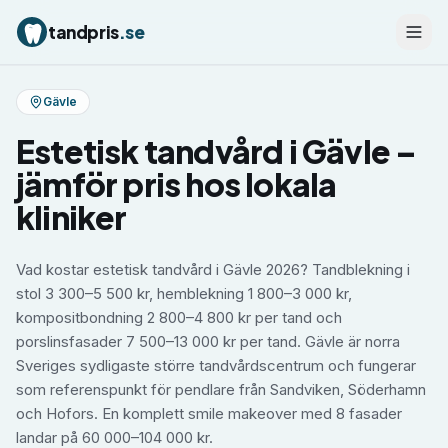
tandpris
.se
Gävle
Estetisk tandvård
i
Gävle
–
jämför pris hos lokala
kliniker
Vad kostar estetisk tandvård i Gävle 2026? Tandblekning i
stol 3 300–5 500 kr, hemblekning 1 800–3 000 kr,
kompositbondning 2 800–4 800 kr per tand och
porslinsfasader 7 500–13 000 kr per tand. Gävle är norra
Sveriges sydligaste större tandvårdscentrum och fungerar
som referenspunkt för pendlare från Sandviken, Söderhamn
och Hofors. En komplett smile makeover med 8 fasader
landar på 60 000–104 000 kr.