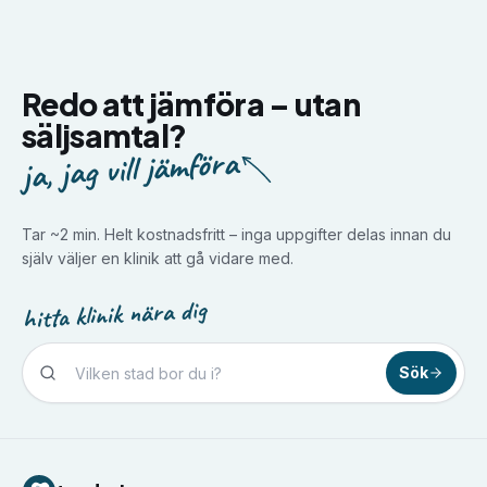
Redo att jämföra –
utan
säljsamtal?
ja, jag vill jämföra
Tar ~2 min. Helt kostnadsfritt – inga uppgifter delas innan du
själv väljer en klinik att gå vidare med.
hitta klinik nära dig
Sök
Tandvård i
Borlänge
Tandvård i
Borås
Tandvård i
Eskilstuna