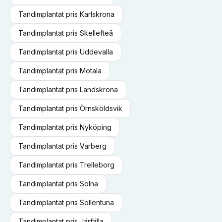
Tandimplantat
pris
Karlskrona
Tandimplantat
pris
Skellefteå
Tandimplantat
pris
Uddevalla
Tandimplantat
pris
Motala
Tandimplantat
pris
Landskrona
Tandimplantat
pris
Örnsköldsvik
Tandimplantat
pris
Nyköping
Tandimplantat
pris
Varberg
Tandimplantat
pris
Trelleborg
Tandimplantat
pris
Solna
Tandimplantat
pris
Sollentuna
Tandimplantat
pris
Järfälla