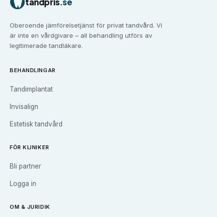
tandpris
.se
Tandvård i
Falun
Tandvård i
Gävle
Oberoende jämförelsetjänst för privat tandvård. Vi
Tandvård i
Göteborg
är inte en vårdgivare – all behandling utförs av
Tandvård i
Halmstad
legitimerade tandläkare.
Tandvård i
Haninge
Tandvård i
Helsingborg
BEHANDLINGAR
Tandvård i
Huddinge
Tandimplantat
Tandvård i
Järfälla
Tandvård i
Jönköping
Invisalign
Tandvård i
Kalmar
Estetisk tandvård
Tandvård i
Karlskrona
Tandvård i
Karlstad
FÖR KLINIKER
Tandvård i
Kristianstad
Bli partner
Tandvård i
Kungsbacka
Tandvård i
Landskrona
Logga in
Tandvård i
Linköping
Tandvård i
Luleå
OM & JURIDIK