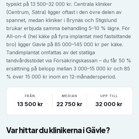
typiskt på 13 500–32 000 kr. Centrala kliniker
(Centrum, Sätra) ligger oftast i den övre delen av
spannet, medan kliniker i Brynäs och Stigslund
brukar erbjuda samma behandling 5–10 % lägre. För
All-on-4 (hel käke på fyra implantat med fastsittande
bro) ligger Gävle på 85 000–145 000 kr per käke.
Tandimplantat omfattas av det statliga
tandvårdsstödet via Försäkringskassan – du får 50 %
ersättning på belopp mellan 3 000–15 000 kr och 85
% över 15 000 kr inom en 12-månadersperiod.
FRÅN
MEDIAN
UPP TILL
13 500
kr
22 750
kr
32 000
kr
Var hittar du klinikerna i
Gävle
?