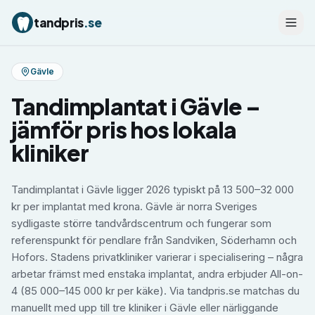
tandpris
.se
Gävle
Tandimplantat
i
Gävle
–
jämför pris hos lokala
kliniker
Tandimplantat i Gävle ligger 2026 typiskt på 13 500–32 000
kr per implantat med krona. Gävle är norra Sveriges
sydligaste större tandvårdscentrum och fungerar som
referenspunkt för pendlare från Sandviken, Söderhamn och
Hofors. Stadens privatkliniker varierar i specialisering – några
arbetar främst med enstaka implantat, andra erbjuder All-on-
4 (85 000–145 000 kr per käke). Via tandpris.se matchas du
manuellt med upp till tre kliniker i Gävle eller närliggande