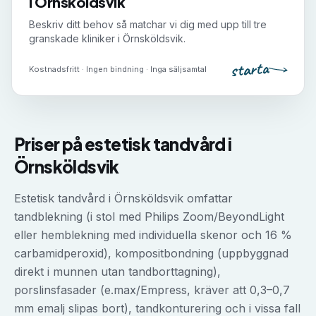
i
Örnsköldsvik
Beskriv ditt behov så matchar vi dig med upp till tre
granskade kliniker i
Örnsköldsvik
.
starta
Kostnadsfritt · Ingen bindning · Inga säljsamtal
Priser på
estetisk tandvård
i
Örnsköldsvik
Estetisk tandvård i Örnsköldsvik omfattar
tandblekning (i stol med Philips Zoom/BeyondLight
eller hemblekning med individuella skenor och 16 %
carbamidperoxid), kompositbondning (uppbyggnad
direkt i munnen utan tandborttagning),
porslinsfasader (e.max/Empress, kräver att 0,3–0,7
mm emalj slipas bort), tandkonturering och i vissa fall