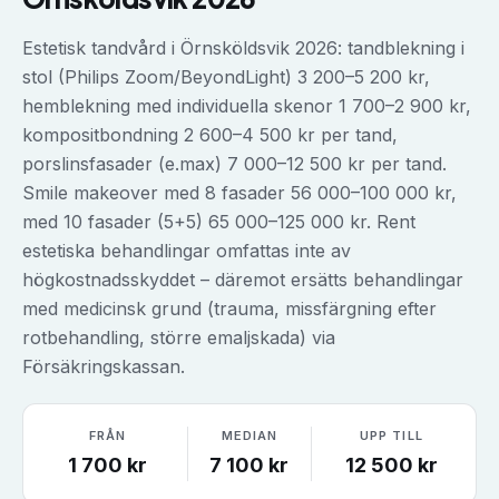
Estetisk tandvård i Örnsköldsvik 2026: tandblekning i
stol (Philips Zoom/BeyondLight) 3 200–5 200 kr,
hemblekning med individuella skenor 1 700–2 900 kr,
kompositbondning 2 600–4 500 kr per tand,
porslinsfasader (e.max) 7 000–12 500 kr per tand.
Smile makeover med 8 fasader 56 000–100 000 kr,
med 10 fasader (5+5) 65 000–125 000 kr. Rent
estetiska behandlingar omfattas inte av
högkostnadsskyddet – däremot ersätts behandlingar
med medicinsk grund (trauma, missfärgning efter
rotbehandling, större emaljskada) via
Försäkringskassan.
FRÅN
MEDIAN
UPP TILL
1 700
kr
7 100
kr
12 500
kr