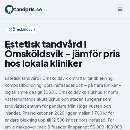
tandpris
.se
Örnsköldsvik
Estetisk tandvård
i
Örnsköldsvik
– jämför pris
hos lokala kliniker
Estetisk tandvård i Örnsköldsvik omfattar tandblekning,
kompositbondning, porslinsfasader och – på flera kliniker –
digital smile design (DSD). Örnsköldsviks sjukhus är norra
Västernorrlands akutsjukhus och staden fungerar som
tandvårdscentrum för pendlare från Höga Kusten och
inlandet. Prisindikationen 2026 ligger mellan 1 700 kr för
enklare blekning upp till 12 500 kr per porslinsfasad. För
smile makeover med 8 fasader är spannet 56 000–100 000