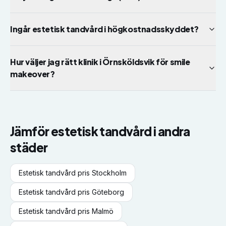
Ingår estetisk tandvård i högkostnadsskyddet?
Hur väljer jag rätt klinik i Örnsköldsvik för smile
makeover?
Jämför
estetisk tandvård
i andra
städer
Estetisk tandvård
pris
Stockholm
Estetisk tandvård
pris
Göteborg
Estetisk tandvård
pris
Malmö