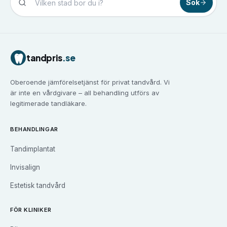
Sök
Tandvård i
Borlänge
Tandvård i
Borås
Tandvård i
Eskilstuna
tandpris
.se
Tandvård i
Falun
Tandvård i
Gävle
Oberoende jämförelsetjänst för privat tandvård. Vi
Tandvård i
Göteborg
är inte en vårdgivare – all behandling utförs av
Tandvård i
Halmstad
legitimerade tandläkare.
Tandvård i
Haninge
Tandvård i
Helsingborg
BEHANDLINGAR
Tandvård i
Huddinge
Tandimplantat
Tandvård i
Järfälla
Tandvård i
Jönköping
Invisalign
Tandvård i
Kalmar
Estetisk tandvård
Tandvård i
Karlskrona
Tandvård i
Karlstad
FÖR KLINIKER
Tandvård i
Kristianstad