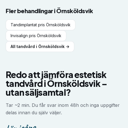
Fler behandlingar i
Örnsköldsvik
Tandimplantat
pris
Örnsköldsvik
Invisalign
pris
Örnsköldsvik
All tandvård i
Örnsköldsvik
→
Redo att jämföra
estetisk
tandvård
i
Örnsköldsvik
–
utan säljsamtal?
Tar ~2 min. Du får svar inom 48h och inga uppgifter
delas innan du själv väljer.
kör igång