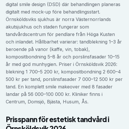
digital smile design (DSD) där behandlingen planeras
digitalt med mock-up före behandlingsstart.
Örnsköldsviks sjukhus är norra Västernorrlands
akutsjukhus och staden fungerar som
tandvårdscentrum för pendlare från Höga Kusten
och inlandet. Hållbarhet varierar: tandblekning 1–3 år
beroende på vanor (kaffe, vin, tobak),
kompositbondning 5–8 år och porslinsfasader 10–15
år med god munhygien. Priser i Örnsköldsvik 2026:
blekning 1 700–5 200 kr, kompositbondning 2 600–4
500 kr per tand, porslinsfasader 7 000–12 500 kr per
tand. En komplett smile makeover med 8 fasader
landar på 56 000–100 000 kr. Kliniker finns i
Centrum, Domsjö, Bjästa, Husum, Ås.
Prisspann för
estetisk tandvård
i
Örnsköldsvik
2026