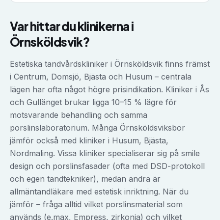
Var hittar du klinikerna i
Örnsköldsvik
?
Estetiska tandvårdskliniker i Örnsköldsvik finns främst
i Centrum, Domsjö, Bjästa och Husum – centrala
lägen har ofta något högre prisindikation. Kliniker i Ås
och Gullänget brukar ligga 10–15 % lägre för
motsvarande behandling och samma
porslinslaboratorium. Många Örnsköldsviksbor
jämför också med kliniker i Husum, Bjästa,
Nordmaling. Vissa kliniker specialiserar sig på smile
design och porslinsfasader (ofta med DSD-protokoll
och egen tandtekniker), medan andra är
allmäntandläkare med estetisk inriktning. När du
jämför – fråga alltid vilket porslinsmaterial som
används (e.max, Empress, zirkonia) och vilket