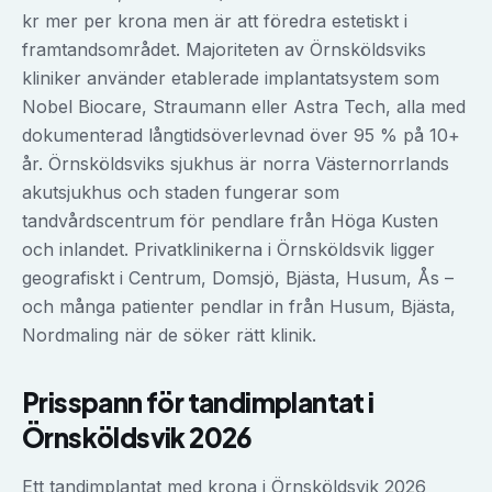
kr mer per krona men är att föredra estetiskt i
framtandsområdet. Majoriteten av Örnsköldsviks
kliniker använder etablerade implantatsystem som
Nobel Biocare, Straumann eller Astra Tech, alla med
dokumenterad långtidsöverlevnad över 95 % på 10+
år. Örnsköldsviks sjukhus är norra Västernorrlands
akutsjukhus och staden fungerar som
tandvårdscentrum för pendlare från Höga Kusten
och inlandet. Privatklinikerna i Örnsköldsvik ligger
geografiskt i Centrum, Domsjö, Bjästa, Husum, Ås –
och många patienter pendlar in från Husum, Bjästa,
Nordmaling när de söker rätt klinik.
Prisspann för
tandimplantat
i
Örnsköldsvik
2026
Ett tandimplantat med krona i Örnsköldsvik 2026