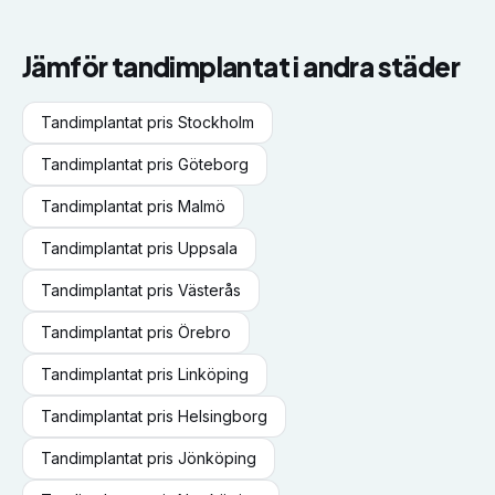
Jämför
tandimplantat
i andra städer
Tandimplantat
pris
Stockholm
Tandimplantat
pris
Göteborg
Tandimplantat
pris
Malmö
Tandimplantat
pris
Uppsala
Tandimplantat
pris
Västerås
Tandimplantat
pris
Örebro
Tandimplantat
pris
Linköping
Tandimplantat
pris
Helsingborg
Tandimplantat
pris
Jönköping