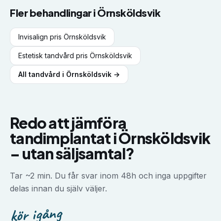
Fler behandlingar i
Örnsköldsvik
Invisalign
pris
Örnsköldsvik
Estetisk tandvård
pris
Örnsköldsvik
All tandvård i
Örnsköldsvik
→
Redo att jämföra
tandimplantat
i
Örnsköldsvik
–
utan säljsamtal?
Tar ~2 min. Du får svar inom 48h och inga uppgifter
delas innan du själv väljer.
kör igång