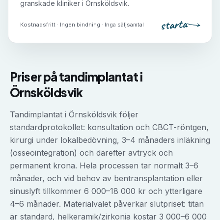
granskade kliniker i
Örnsköldsvik
.
starta
Kostnadsfritt · Ingen bindning · Inga säljsamtal
Priser på
tandimplantat
i
Örnsköldsvik
Tandimplantat i Örnsköldsvik följer
standardprotokollet: konsultation och CBCT-röntgen,
kirurgi under lokalbedövning, 3–4 månaders inläkning
(osseointegration) och därefter avtryck och
permanent krona. Hela processen tar normalt 3–6
månader, och vid behov av bentransplantation eller
sinuslyft tillkommer 6 000–18 000 kr och ytterligare
4–6 månader. Materialvalet påverkar slutpriset: titan
är standard, helkeramik/zirkonia kostar 3 000–6 000