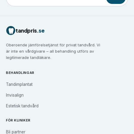
Tandvård i
Borlänge
Tandvård i
Borås
Tandvård i
Eskilstuna
tandpris
.se
Tandvård i
Falun
Tandvård i
Gävle
Oberoende jämförelsetjänst för privat tandvård. Vi
Tandvård i
Göteborg
är inte en vårdgivare – all behandling utförs av
Tandvård i
Halmstad
legitimerade tandläkare.
Tandvård i
Haninge
Tandvård i
Helsingborg
BEHANDLINGAR
Tandvård i
Huddinge
Tandimplantat
Tandvård i
Järfälla
Tandvård i
Jönköping
Invisalign
Tandvård i
Kalmar
Estetisk tandvård
Tandvård i
Karlskrona
Tandvård i
Karlstad
FÖR KLINIKER
Tandvård i
Kristianstad
Bli partner