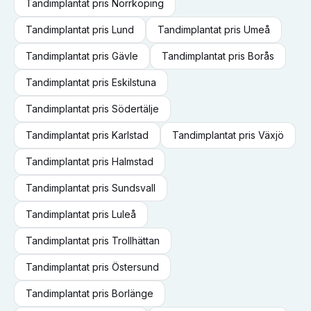
Tandimplantat
pris
Norrköping
Tandimplantat
pris
Lund
Tandimplantat
pris
Umeå
Tandimplantat
pris
Gävle
Tandimplantat
pris
Borås
Tandimplantat
pris
Eskilstuna
Tandimplantat
pris
Södertälje
Tandimplantat
pris
Karlstad
Tandimplantat
pris
Växjö
Tandimplantat
pris
Halmstad
Tandimplantat
pris
Sundsvall
Tandimplantat
pris
Luleå
Tandimplantat
pris
Trollhättan
Tandimplantat
pris
Östersund
Tandimplantat
pris
Borlänge