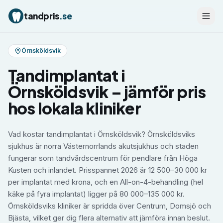
tandpris
.se
Örnsköldsvik
Tandimplantat
i
Örnsköldsvik
– jämför pris
hos lokala kliniker
Vad kostar tandimplantat i Örnsköldsvik? Örnsköldsviks
sjukhus är norra Västernorrlands akutsjukhus och staden
fungerar som tandvårdscentrum för pendlare från Höga
Kusten och inlandet. Prisspannet 2026 är 12 500–30 000 kr
per implantat med krona, och en All-on-4-behandling (hel
käke på fyra implantat) ligger på 80 000–135 000 kr.
Örnsköldsviks kliniker är spridda över Centrum, Domsjö och
Bjästa, vilket ger dig flera alternativ att jämföra innan beslut.