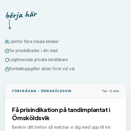
börja här
Jämför flera lokala kliniker
Se prisskillnader i din stad
Legitimerade privata tandläkare
Kontaktuppgifter delas först vid val
FÖRFRÅGAN –
ÖRNSKÖLDSVIK
Tar ~2 min
Få prisindikation på
tandimplantat
i
Örnsköldsvik
Beskriv ditt behov så matchar vi dig med upp till tre