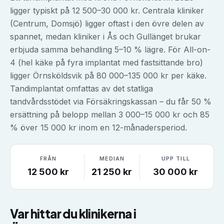
ligger typiskt på 12 500–30 000 kr. Centrala kliniker
(Centrum, Domsjö) ligger oftast i den övre delen av
spannet, medan kliniker i Ås och Gullänget brukar
erbjuda samma behandling 5–10 % lägre. För All-on-
4 (hel käke på fyra implantat med fastsittande bro)
ligger Örnsköldsvik på 80 000–135 000 kr per käke.
Tandimplantat omfattas av det statliga
tandvårdsstödet via Försäkringskassan – du får 50 %
ersättning på belopp mellan 3 000–15 000 kr och 85
% över 15 000 kr inom en 12-månadersperiod.
FRÅN
MEDIAN
UPP TILL
12 500
kr
21 250
kr
30 000
kr
Var hittar du klinikerna i