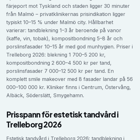
färjeport mot Tyskland och staden ligger 30 minuter
från Malmö – privatklinikernas prisindikation ligger
typiskt 10–15 % under Malmö city. Hållbarhet
varierar: tandblekning 1–3 år beroende på vanor
(kaffe, vin, tobak), kompositbondning 5–8 år och
porslinsfasader 10–15 år med god munhygien. Priser i
Trelleborg 2026: blekning 1 700–5 200 kr,
kompositbondning 2 600–4 500 kr per tand,
porslinsfasader 7 000–12 500 kr per tand. En
komplett smile makeover med 8 fasader landar på 56
000–100 000 kr. Kliniker finns i Centrum, Östervång,
Albäck, Söderslätt, Smygehamn.
Prisspann för
estetisk tandvård
i
Trelleborg
2026
Estetisk tandvård i Trelleborg 2026: tandblekning i