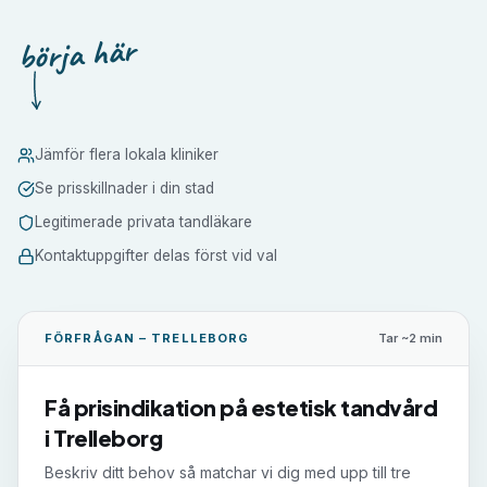
börja här
Jämför flera lokala kliniker
Se prisskillnader i din stad
Legitimerade privata tandläkare
Kontaktuppgifter delas först vid val
FÖRFRÅGAN –
TRELLEBORG
Tar ~2 min
Få prisindikation på
estetisk tandvård
i
Trelleborg
Beskriv ditt behov så matchar vi dig med upp till tre