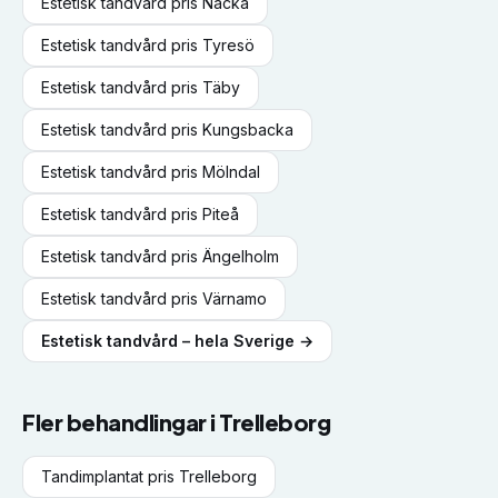
Estetisk tandvård
pris
Nacka
Estetisk tandvård
pris
Tyresö
Estetisk tandvård
pris
Täby
Estetisk tandvård
pris
Kungsbacka
Estetisk tandvård
pris
Mölndal
Estetisk tandvård
pris
Piteå
Estetisk tandvård
pris
Ängelholm
Estetisk tandvård
pris
Värnamo
Estetisk tandvård
– hela Sverige →
Fler behandlingar i
Trelleborg
Tandimplantat
pris
Trelleborg