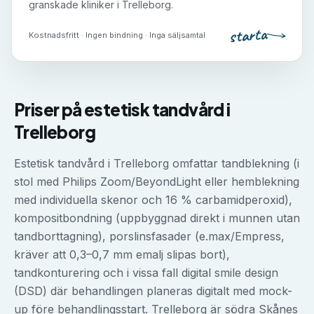
granskade kliniker i
Trelleborg
.
starta
Kostnadsfritt · Ingen bindning · Inga säljsamtal
Priser på
estetisk tandvård
i
Trelleborg
Estetisk tandvård i Trelleborg omfattar tandblekning (i
stol med Philips Zoom/BeyondLight eller hemblekning
med individuella skenor och 16 % carbamidperoxid),
kompositbondning (uppbyggnad direkt i munnen utan
tandborttagning), porslinsfasader (e.max/Empress,
kräver att 0,3–0,7 mm emalj slipas bort),
tandkonturering och i vissa fall digital smile design
(DSD) där behandlingen planeras digitalt med mock-
up före behandlingsstart. Trelleborg är södra Skånes