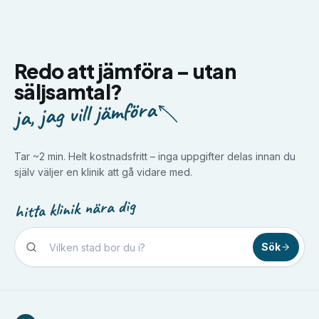
Redo att jämföra –
utan
säljsamtal?
ja, jag vill jämföra
Tar ~2 min. Helt kostnadsfritt – inga uppgifter delas innan du
själv väljer en klinik att gå vidare med.
hitta klinik nära dig
Sök
Tandvård i
Borlänge
Tandvård i
Borås
Tandvård i
Eskilstuna