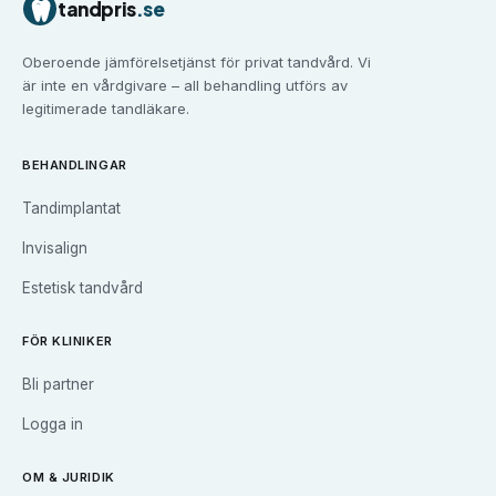
tandpris
.se
Tandvård i
Falun
Tandvård i
Gävle
Oberoende jämförelsetjänst för privat tandvård. Vi
Tandvård i
Göteborg
är inte en vårdgivare – all behandling utförs av
Tandvård i
Halmstad
legitimerade tandläkare.
Tandvård i
Haninge
Tandvård i
Helsingborg
BEHANDLINGAR
Tandvård i
Huddinge
Tandimplantat
Tandvård i
Järfälla
Tandvård i
Jönköping
Invisalign
Tandvård i
Kalmar
Estetisk tandvård
Tandvård i
Karlskrona
Tandvård i
Karlstad
FÖR KLINIKER
Tandvård i
Kristianstad
Bli partner
Tandvård i
Kungsbacka
Tandvård i
Landskrona
Logga in
Tandvård i
Linköping
Tandvård i
Luleå
OM & JURIDIK