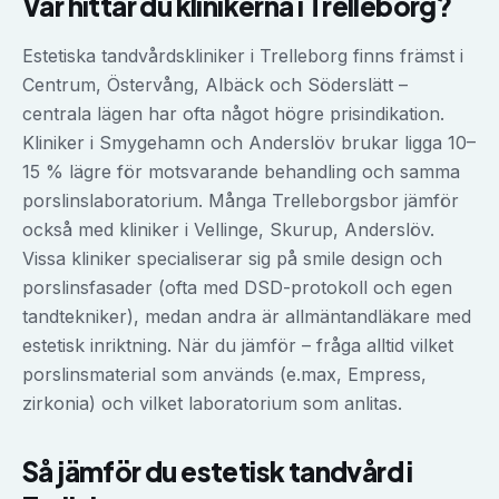
Var hittar du klinikerna i
Trelleborg
?
Estetiska tandvårdskliniker i Trelleborg finns främst i
Centrum, Östervång, Albäck och Söderslätt –
centrala lägen har ofta något högre prisindikation.
Kliniker i Smygehamn och Anderslöv brukar ligga 10–
15 % lägre för motsvarande behandling och samma
porslinslaboratorium. Många Trelleborgsbor jämför
också med kliniker i Vellinge, Skurup, Anderslöv.
Vissa kliniker specialiserar sig på smile design och
porslinsfasader (ofta med DSD-protokoll och egen
tandtekniker), medan andra är allmäntandläkare med
estetisk inriktning. När du jämför – fråga alltid vilket
porslinsmaterial som används (e.max, Empress,
zirkonia) och vilket laboratorium som anlitas.
Så jämför du
estetisk tandvård
i