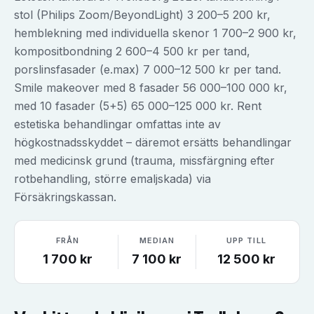
stol (Philips Zoom/BeyondLight) 3 200–5 200 kr,
hemblekning med individuella skenor 1 700–2 900 kr,
kompositbondning 2 600–4 500 kr per tand,
porslinsfasader (e.max) 7 000–12 500 kr per tand.
Smile makeover med 8 fasader 56 000–100 000 kr,
med 10 fasader (5+5) 65 000–125 000 kr. Rent
estetiska behandlingar omfattas inte av
högkostnadsskyddet – däremot ersätts behandlingar
med medicinsk grund (trauma, missfärgning efter
rotbehandling, större emaljskada) via
Försäkringskassan.
FRÅN
MEDIAN
UPP TILL
1 700
kr
7 100
kr
12 500
kr