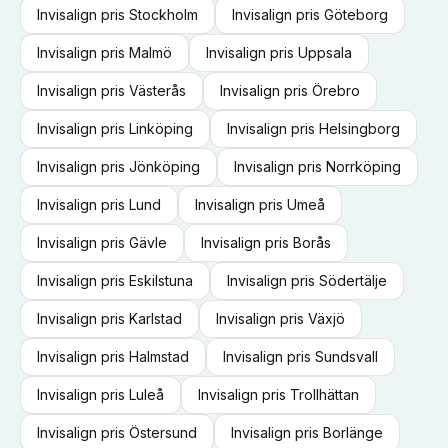
Invisalign
pris
Stockholm
Invisalign
pris
Göteborg
Invisalign
pris
Malmö
Invisalign
pris
Uppsala
Invisalign
pris
Västerås
Invisalign
pris
Örebro
Invisalign
pris
Linköping
Invisalign
pris
Helsingborg
Invisalign
pris
Jönköping
Invisalign
pris
Norrköping
Invisalign
pris
Lund
Invisalign
pris
Umeå
Invisalign
pris
Gävle
Invisalign
pris
Borås
Invisalign
pris
Eskilstuna
Invisalign
pris
Södertälje
Invisalign
pris
Karlstad
Invisalign
pris
Växjö
Invisalign
pris
Halmstad
Invisalign
pris
Sundsvall
Invisalign
pris
Luleå
Invisalign
pris
Trollhättan
Invisalign
pris
Östersund
Invisalign
pris
Borlänge