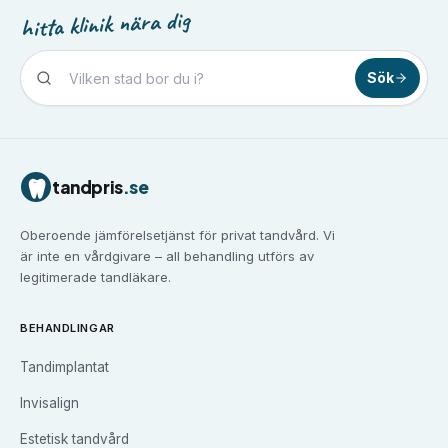
hitta klinik nära dig
Sök
Tandvård i
Borlänge
Tandvård i
Borås
Tandvård i
Eskilstuna
tandpris
.se
Tandvård i
Falun
Tandvård i
Gävle
Oberoende jämförelsetjänst för privat tandvård. Vi
Tandvård i
Göteborg
är inte en vårdgivare – all behandling utförs av
Tandvård i
Halmstad
legitimerade tandläkare.
Tandvård i
Haninge
Tandvård i
Helsingborg
BEHANDLINGAR
Tandvård i
Huddinge
Tandimplantat
Tandvård i
Järfälla
Tandvård i
Jönköping
Invisalign
Tandvård i
Kalmar
Estetisk tandvård