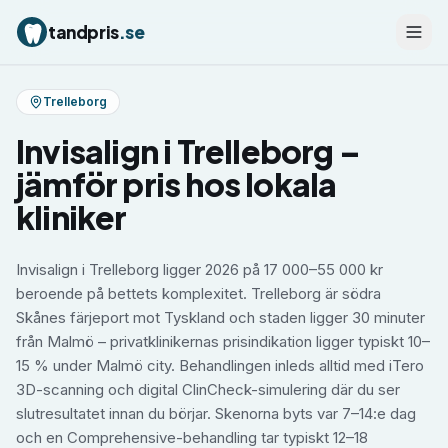
tandpris
.se
Trelleborg
Invisalign
i
Trelleborg
–
jämför pris hos lokala
kliniker
Invisalign i Trelleborg ligger 2026 på 17 000–55 000 kr
beroende på bettets komplexitet. Trelleborg är södra
Skånes färjeport mot Tyskland och staden ligger 30 minuter
från Malmö – privatklinikernas prisindikation ligger typiskt 10–
15 % under Malmö city. Behandlingen inleds alltid med iTero
3D-scanning och digital ClinCheck-simulering där du ser
slutresultatet innan du börjar. Skenorna byts var 7–14:e dag
och en Comprehensive-behandling tar typiskt 12–18