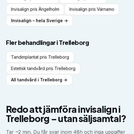
Invisalign
pris
Ängelholm
Invisalign
pris
Värnamo
Invisalign
– hela Sverige →
Fler behandlingar i
Trelleborg
Tandimplantat
pris
Trelleborg
Estetisk tandvård
pris
Trelleborg
All tandvård i
Trelleborg
→
Redo att jämföra
invisalign
i
Trelleborg
–
utan säljsamtal?
Tar ~2 min. Du får svar inom 48h och inga uppgifter