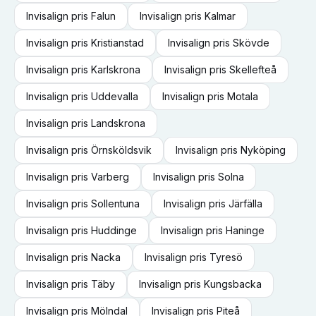
Invisalign
pris
Falun
Invisalign
pris
Kalmar
Invisalign
pris
Kristianstad
Invisalign
pris
Skövde
Invisalign
pris
Karlskrona
Invisalign
pris
Skellefteå
Invisalign
pris
Uddevalla
Invisalign
pris
Motala
Invisalign
pris
Landskrona
Invisalign
pris
Örnsköldsvik
Invisalign
pris
Nyköping
Invisalign
pris
Varberg
Invisalign
pris
Solna
Invisalign
pris
Sollentuna
Invisalign
pris
Järfälla
Invisalign
pris
Huddinge
Invisalign
pris
Haninge
Invisalign
pris
Nacka
Invisalign
pris
Tyresö
Invisalign
pris
Täby
Invisalign
pris
Kungsbacka
Invisalign
pris
Mölndal
Invisalign
pris
Piteå