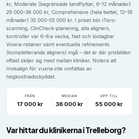
kr, Moderate (begränsade tandflyttar, 6–12 månader)
29 000–38 000 kr, Comprehensive (hela bettet, 12–18
månader) 35 000–55 000 kr. I priset bör iTero-
scanning, ClinCheck-planering, alla aligners,
kontroller var 6–8:e vecka, fast och löstagbar
Vivera-retainer samt eventuella refinements
(kompletterande aligners) ingå – det är där prisbilden
oftast skiljer sig mest mellan kliniker. Notera att
Invisalign för vuxna inte omfattas av
högkostnadsskyddet.
FRÅN
MEDIAN
UPP TILL
17 000
kr
36 000
kr
55 000
kr
Var hittar du klinikerna i
Trelleborg
?