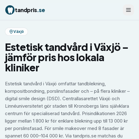
tandpris
.se
Växjö
Estetisk tandvård
i
Växjö
–
jämför pris hos lokala
kliniker
Estetisk tandvård i Växjö omfattar tandblekning,
kompositbondning, porslinsfasader och – på flera kliniker –
digital smile design (DSD). Centrallasarettet Växjö och
Linnéuniversitetet gör staden till Kronobergs läns självklara
centrum för specialiserad tandvård. Prisindikationen 2026
ligger mellan 1 800 kr för enklare blekning upp till 13 000 kr
per porslinsfasad. För smile makeover med 8 fasader är
spannet 60 000–104 000 kr. Via tandpris.se matchas du