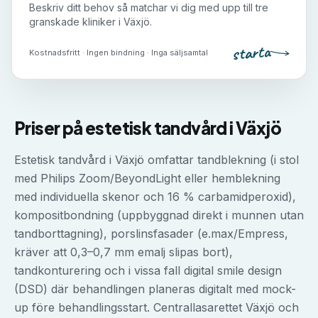
Beskriv ditt behov så matchar vi dig med upp till tre
granskade kliniker i
Växjö
.
starta
Kostnadsfritt · Ingen bindning · Inga säljsamtal
Priser på
estetisk tandvård
i
Växjö
Estetisk tandvård i Växjö omfattar tandblekning (i stol
med Philips Zoom/BeyondLight eller hemblekning
med individuella skenor och 16 % carbamidperoxid),
kompositbondning (uppbyggnad direkt i munnen utan
tandborttagning), porslinsfasader (e.max/Empress,
kräver att 0,3–0,7 mm emalj slipas bort),
tandkonturering och i vissa fall digital smile design
(DSD) där behandlingen planeras digitalt med mock-
up före behandlingsstart. Centrallasarettet Växjö och