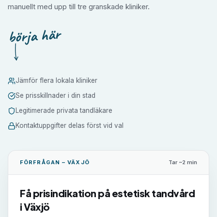
manuellt med upp till tre granskade kliniker.
börja här
Jämför flera lokala kliniker
Se prisskillnader i din stad
Legitimerade privata tandläkare
Kontaktuppgifter delas först vid val
FÖRFRÅGAN –
VÄXJÖ
Tar ~2 min
Få prisindikation på
estetisk tandvård
i
Växjö