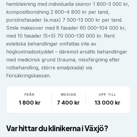
hemblekning med individuella skenor 1 800–3 000 kr,
kompositbondning 2 800–4 800 kr per tand,
porslinsfasader (e.max) 7 500–13 000 kr per tand.
Smile makeover med 8 fasader 60 000–104 000 kr,
med 10 fasader (5+5) 70 000–130 000 kr. Rent
estetiska behandlingar omfattas inte av
högkostnadsskyddet – däremot ersätts behandlingar
med medicinsk grund (trauma, missfärgning efter
rotbehandling, större emaljskada) via
Försäkringskassan.
FRÅN
MEDIAN
UPP TILL
1 800
kr
7 400
kr
13 000
kr
Var hittar du klinikerna i
Växjö
?