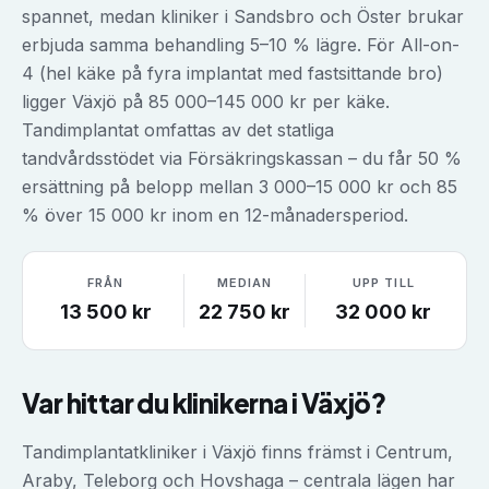
spannet, medan kliniker i Sandsbro och Öster brukar
erbjuda samma behandling 5–10 % lägre. För All-on-
4 (hel käke på fyra implantat med fastsittande bro)
ligger Växjö på 85 000–145 000 kr per käke.
Tandimplantat omfattas av det statliga
tandvårdsstödet via Försäkringskassan – du får 50 %
ersättning på belopp mellan 3 000–15 000 kr och 85
% över 15 000 kr inom en 12-månadersperiod.
FRÅN
MEDIAN
UPP TILL
13 500
kr
22 750
kr
32 000
kr
Var hittar du klinikerna i
Växjö
?
Tandimplantatkliniker i Växjö finns främst i Centrum,
Araby, Teleborg och Hovshaga – centrala lägen har