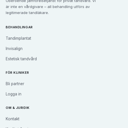
Oberoende jämförelsetjänst för privat tandvård. Vi
Tandvård i
Göteborg
är inte en vårdgivare – all behandling utförs av
Tandvård i
Halmstad
legitimerade tandläkare.
Tandvård i
Haninge
Tandvård i
Helsingborg
BEHANDLINGAR
Tandvård i
Huddinge
Tandimplantat
Tandvård i
Järfälla
Tandvård i
Jönköping
Invisalign
Tandvård i
Kalmar
Estetisk tandvård
Tandvård i
Karlskrona
Tandvård i
Karlstad
FÖR KLINIKER
Tandvård i
Kristianstad
Bli partner
Tandvård i
Kungsbacka
Tandvård i
Landskrona
Logga in
Tandvård i
Linköping
Tandvård i
Luleå
OM & JURIDIK
Tandvård i
Lund
Kontakt
Tandvård i
Malmö