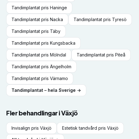
Tandimplantat
pris
Haninge
Tandimplantat
pris
Nacka
Tandimplantat
pris
Tyresö
Tandimplantat
pris
Täby
Tandimplantat
pris
Kungsbacka
Tandimplantat
pris
Mölndal
Tandimplantat
pris
Piteå
Tandimplantat
pris
Ängelholm
Tandimplantat
pris
Värnamo
Tandimplantat
– hela Sverige →
Fler behandlingar i
Växjö
Invisalign
pris
Växjö
Estetisk tandvård
pris
Växjö