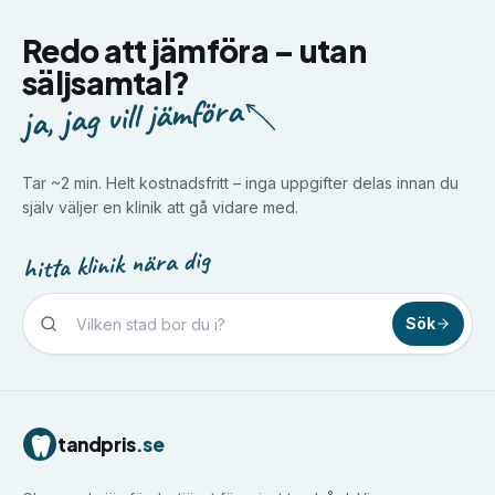
Redo att jämföra –
utan
säljsamtal?
ja, jag vill jämföra
Tar ~2 min. Helt kostnadsfritt – inga uppgifter delas innan du
själv väljer en klinik att gå vidare med.
hitta klinik nära dig
Sök
Tandvård i
Borlänge
Tandvård i
Borås
Tandvård i
Eskilstuna
tandpris
.se
Tandvård i
Falun
Tandvård i
Gävle