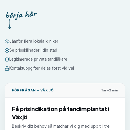
börja här
Jämför flera lokala kliniker
Se prisskillnader i din stad
Legitimerade privata tandläkare
Kontaktuppgifter delas först vid val
FÖRFRÅGAN –
VÄXJÖ
Tar ~2 min
Få prisindikation på
tandimplantat
i
Växjö
Beskriv ditt behov så matchar vi dig med upp till tre