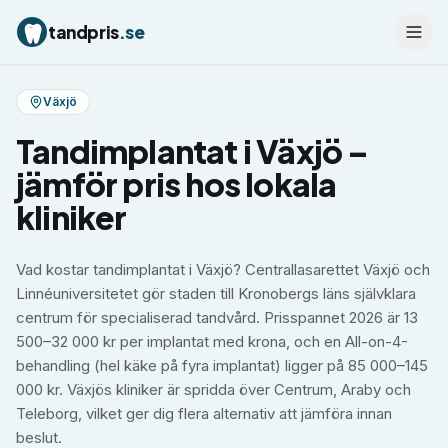
tandpris
.se
Växjö
Tandimplantat
i
Växjö
–
jämför pris hos lokala
kliniker
Vad kostar tandimplantat i Växjö? Centrallasarettet Växjö och
Linnéuniversitetet gör staden till Kronobergs läns självklara
centrum för specialiserad tandvård. Prisspannet 2026 är 13
500–32 000 kr per implantat med krona, och en All-on-4-
behandling (hel käke på fyra implantat) ligger på 85 000–145
000 kr. Växjös kliniker är spridda över Centrum, Araby och
Teleborg, vilket ger dig flera alternativ att jämföra innan
beslut.