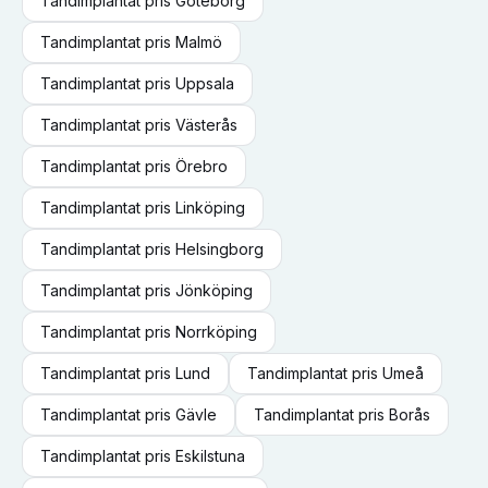
Tandimplantat
pris
Göteborg
Tandimplantat
pris
Malmö
Tandimplantat
pris
Uppsala
Tandimplantat
pris
Västerås
Tandimplantat
pris
Örebro
Tandimplantat
pris
Linköping
Tandimplantat
pris
Helsingborg
Tandimplantat
pris
Jönköping
Tandimplantat
pris
Norrköping
Tandimplantat
pris
Lund
Tandimplantat
pris
Umeå
Tandimplantat
pris
Gävle
Tandimplantat
pris
Borås
Tandimplantat
pris
Eskilstuna