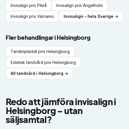
Invisalign
pris
Piteå
Invisalign
pris
Ängelholm
Invisalign
pris
Värnamo
Invisalign
– hela Sverige →
Fler behandlingar i
Helsingborg
Tandimplantat
pris
Helsingborg
Estetisk tandvård
pris
Helsingborg
All tandvård i
Helsingborg
→
Redo att jämföra
invisalign
i
Helsingborg
–
utan
säljsamtal?