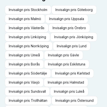
Invisalign
pris
Stockholm
Invisalign
pris
Göteborg
Invisalign
pris
Malmö
Invisalign
pris
Uppsala
Invisalign
pris
Västerås
Invisalign
pris
Örebro
Invisalign
pris
Linköping
Invisalign
pris
Jönköping
Invisalign
pris
Norrköping
Invisalign
pris
Lund
Invisalign
pris
Umeå
Invisalign
pris
Gävle
Invisalign
pris
Borås
Invisalign
pris
Eskilstuna
Invisalign
pris
Södertälje
Invisalign
pris
Karlstad
Invisalign
pris
Växjö
Invisalign
pris
Halmstad
Invisalign
pris
Sundsvall
Invisalign
pris
Luleå
Invisalign
pris
Trollhättan
Invisalign
pris
Östersund