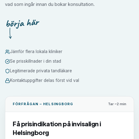
vad som ingår innan du bokar konsultation.
börja här
Jämför flera lokala kliniker
Se prisskillnader i din stad
Legitimerade privata tandläkare
Kontaktuppgifter delas först vid val
FÖRFRÅGAN –
HELSINGBORG
Tar ~2 min
Få prisindikation på
invisalign
i
Helsingborg