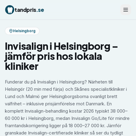
tandpris
.se
Helsingborg
Invisalign
i
Helsingborg
–
jämför pris hos lokala
kliniker
Funderar du på Invisalign i Helsingborg? Närheten till
Helsingör (20 min med färja) och Skånes specialistkliniker i
Lund och Malmö ger Helsingborgsborna ovanligt brett
valfrihet – inklusive prisjämförelse mot Danmark. En
komplett Invisalign-behandling kostar 2026 typiskt 38 000–
60 000 kr i Helsingborg, medan Invisalign Go/Lite för mindre
framtandskorrigering ligger på 18 000–27 000 kr. Jämför
granskade Invisalign-certifierade kliniker så ser du tydligt