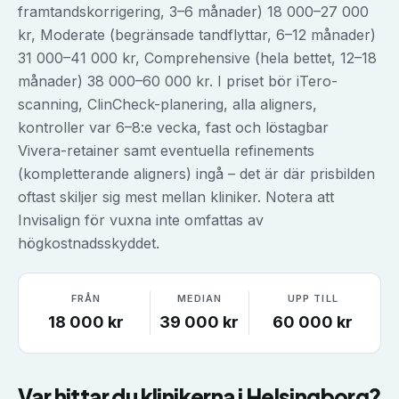
framtandskorrigering, 3–6 månader) 18 000–27 000
kr, Moderate (begränsade tandflyttar, 6–12 månader)
31 000–41 000 kr, Comprehensive (hela bettet, 12–18
månader) 38 000–60 000 kr. I priset bör iTero-
scanning, ClinCheck-planering, alla aligners,
kontroller var 6–8:e vecka, fast och löstagbar
Vivera-retainer samt eventuella refinements
(kompletterande aligners) ingå – det är där prisbilden
oftast skiljer sig mest mellan kliniker. Notera att
Invisalign för vuxna inte omfattas av
högkostnadsskyddet.
FRÅN
MEDIAN
UPP TILL
18 000
kr
39 000
kr
60 000
kr
Var hittar du klinikerna i
Helsingborg
?