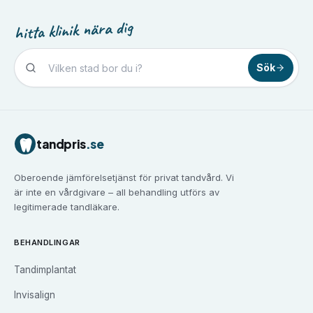
hitta klinik nära dig
Sök
Tandvård i
Borlänge
Tandvård i
Borås
Tandvård i
Eskilstuna
tandpris
.se
Tandvård i
Falun
Tandvård i
Gävle
Oberoende jämförelsetjänst för privat tandvård. Vi
Tandvård i
Göteborg
är inte en vårdgivare – all behandling utförs av
Tandvård i
Halmstad
legitimerade tandläkare.
Tandvård i
Haninge
Tandvård i
Helsingborg
BEHANDLINGAR
Tandvård i
Huddinge
Tandimplantat
Tandvård i
Järfälla
Tandvård i
Jönköping
Invisalign