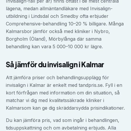
Invisalign-fall per år) finns oftast i de mest centrala
lägena, medan allmäntandläkare med Invisalign-
utbildning i Lindsdal och Smedby ofta erbjuder
Comprehensive-behandling 10–20 % billigare. Många
Kalmarsbor jämför också med kliniker i Nybro,
Borgholm (Öland), Mörbylånga där samma
behandling kan vara 5 000–10 000 kr lägre.
Så jämför du
invisalign
i
Kalmar
Att jämföra priser och behandlingsupplägg för
invisalign
i
Kalmar
är enkelt med tandpris.se. Fyll i en
kort förfrågan med information om din situation, så
matchar vi dig med kvalitetssäkrade kliniker i
Kalmar
som kan ge dig skräddarsydda prisindikationer.
Du kan jämföra pris, vad som ingår i behandlingen,
tidsuppskattning och om avbetalning erbjuds. Alla