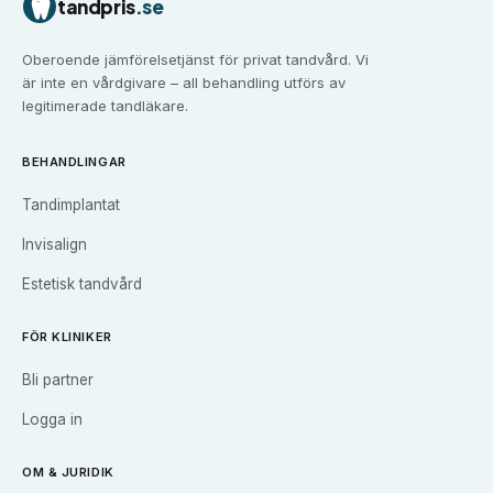
tandpris
.se
Tandvård i
Falun
Tandvård i
Gävle
Oberoende jämförelsetjänst för privat tandvård. Vi
Tandvård i
Göteborg
är inte en vårdgivare – all behandling utförs av
Tandvård i
Halmstad
legitimerade tandläkare.
Tandvård i
Haninge
Tandvård i
Helsingborg
BEHANDLINGAR
Tandvård i
Huddinge
Tandimplantat
Tandvård i
Järfälla
Tandvård i
Jönköping
Invisalign
Tandvård i
Kalmar
Estetisk tandvård
Tandvård i
Karlskrona
Tandvård i
Karlstad
FÖR KLINIKER
Tandvård i
Kristianstad
Bli partner
Tandvård i
Kungsbacka
Tandvård i
Landskrona
Logga in
Tandvård i
Linköping
Tandvård i
Luleå
OM & JURIDIK