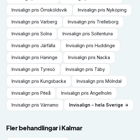
Invisalign
pris
Örnsköldsvik
Invisalign
pris
Nyköping
Invisalign
pris
Varberg
Invisalign
pris
Trelleborg
Invisalign
pris
Solna
Invisalign
pris
Sollentuna
Invisalign
pris
Järfälla
Invisalign
pris
Huddinge
Invisalign
pris
Haninge
Invisalign
pris
Nacka
Invisalign
pris
Tyresö
Invisalign
pris
Täby
Invisalign
pris
Kungsbacka
Invisalign
pris
Mölndal
Invisalign
pris
Piteå
Invisalign
pris
Ängelholm
Invisalign
pris
Värnamo
Invisalign
– hela Sverige →
Fler behandlingar i
Kalmar