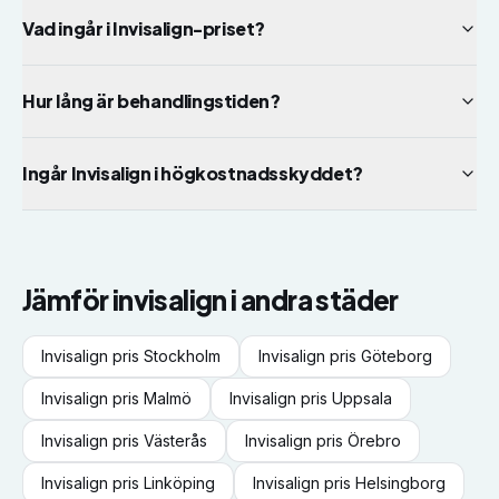
Vad ingår i Invisalign-priset?
Hur lång är behandlingstiden?
Ingår Invisalign i högkostnadsskyddet?
Jämför
invisalign
i andra städer
Invisalign
pris
Stockholm
Invisalign
pris
Göteborg
Invisalign
pris
Malmö
Invisalign
pris
Uppsala
Invisalign
pris
Västerås
Invisalign
pris
Örebro
Invisalign
pris
Linköping
Invisalign
pris
Helsingborg