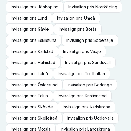
Invisalign
pris
Jönköping
Invisalign
pris
Norrköping
Invisalign
pris
Lund
Invisalign
pris
Umeå
Invisalign
pris
Gävle
Invisalign
pris
Borås
Invisalign
pris
Eskilstuna
Invisalign
pris
Södertälje
Invisalign
pris
Karlstad
Invisalign
pris
Växjö
Invisalign
pris
Halmstad
Invisalign
pris
Sundsvall
Invisalign
pris
Luleå
Invisalign
pris
Trollhättan
Invisalign
pris
Östersund
Invisalign
pris
Borlänge
Invisalign
pris
Falun
Invisalign
pris
Kristianstad
Invisalign
pris
Skövde
Invisalign
pris
Karlskrona
Invisalign
pris
Skellefteå
Invisalign
pris
Uddevalla
Invisalign
pris
Motala
Invisalign
pris
Landskrona