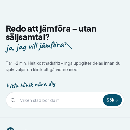
Redo att jämföra –
utan
säljsamtal?
ja, jag vill jämföra
Tar ~2 min. Helt kostnadsfritt – inga uppgifter delas innan du
själv väljer en klinik att gå vidare med.
hitta klinik nära dig
Sök
Tandvård i
Borlänge
Tandvård i
Borås
Tandvård i
Eskilstuna