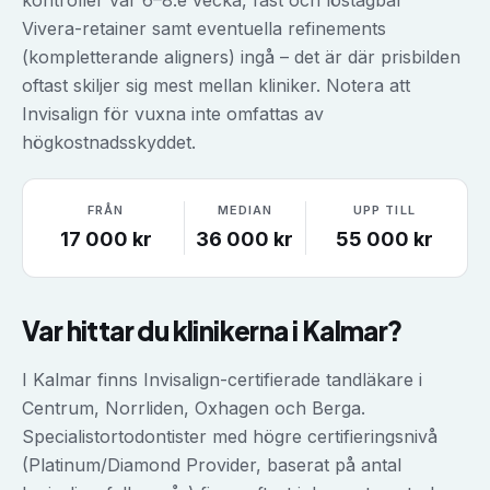
kontroller var 6–8:e vecka, fast och löstagbar
Vivera-retainer samt eventuella refinements
(kompletterande aligners) ingå – det är där prisbilden
oftast skiljer sig mest mellan kliniker. Notera att
Invisalign för vuxna inte omfattas av
högkostnadsskyddet.
FRÅN
MEDIAN
UPP TILL
17 000
kr
36 000
kr
55 000
kr
Var hittar du klinikerna i
Kalmar
?
I Kalmar finns Invisalign-certifierade tandläkare i
Centrum, Norrliden, Oxhagen och Berga.
Specialistortodontister med högre certifieringsnivå
(Platinum/Diamond Provider, baserat på antal