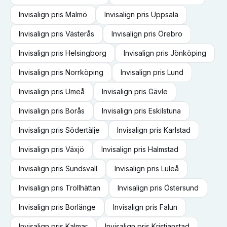
Invisalign
pris
Malmö
Invisalign
pris
Uppsala
Invisalign
pris
Västerås
Invisalign
pris
Örebro
Invisalign
pris
Helsingborg
Invisalign
pris
Jönköping
Invisalign
pris
Norrköping
Invisalign
pris
Lund
Invisalign
pris
Umeå
Invisalign
pris
Gävle
Invisalign
pris
Borås
Invisalign
pris
Eskilstuna
Invisalign
pris
Södertälje
Invisalign
pris
Karlstad
Invisalign
pris
Växjö
Invisalign
pris
Halmstad
Invisalign
pris
Sundsvall
Invisalign
pris
Luleå
Invisalign
pris
Trollhättan
Invisalign
pris
Östersund
Invisalign
pris
Borlänge
Invisalign
pris
Falun
Invisalign
pris
Kalmar
Invisalign
pris
Kristianstad