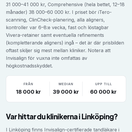
31 000–41 000 kr, Comprehensive (hela bettet, 12–18
månader) 38 000–60 000 kr. I priset bör iTero-
scanning, ClinCheck-planering, alla aligners,
kontroller var 6–8:e vecka, fast och löstagbar
Vivera-retainer samt eventuella refinements
(kompletterande aligners) ingå – det är där prisbilden
oftast skiljer sig mest mellan kliniker. Notera att
Invisalign för vuxna inte omfattas av
högkostnadsskyddet.
FRÅN
MEDIAN
UPP TILL
18 000
kr
39 000
kr
60 000
kr
Var hittar du klinikerna i
Linköping
?
I Linköping finns Invisalign-certifierade tandläkare i