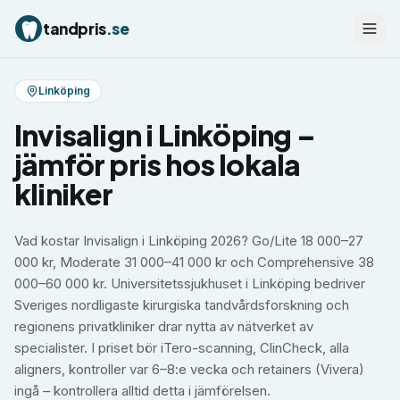
tandpris
.se
Linköping
Invisalign
i
Linköping
–
jämför pris hos lokala
kliniker
Vad kostar Invisalign i Linköping 2026? Go/Lite 18 000–27
000 kr, Moderate 31 000–41 000 kr och Comprehensive 38
000–60 000 kr. Universitetssjukhuset i Linköping bedriver
Sveriges nordligaste kirurgiska tandvårdsforskning och
regionens privatkliniker drar nytta av nätverket av
specialister. I priset bör iTero-scanning, ClinCheck, alla
aligners, kontroller var 6–8:e vecka och retainers (Vivera)
ingå – kontrollera alltid detta i jämförelsen.