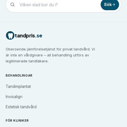
Sök
Tandvård i
Borlänge
Tandvård i
Borås
Tandvård i
Eskilstuna
tandpris
.se
Tandvård i
Falun
Tandvård i
Gävle
Oberoende jämförelsetjänst för privat tandvård. Vi
Tandvård i
Göteborg
är inte en vårdgivare – all behandling utförs av
Tandvård i
Halmstad
legitimerade tandläkare.
Tandvård i
Haninge
Tandvård i
Helsingborg
BEHANDLINGAR
Tandvård i
Huddinge
Tandimplantat
Tandvård i
Järfälla
Tandvård i
Jönköping
Invisalign
Tandvård i
Kalmar
Estetisk tandvård
Tandvård i
Karlskrona
Tandvård i
Karlstad
FÖR KLINIKER
Tandvård i
Kristianstad