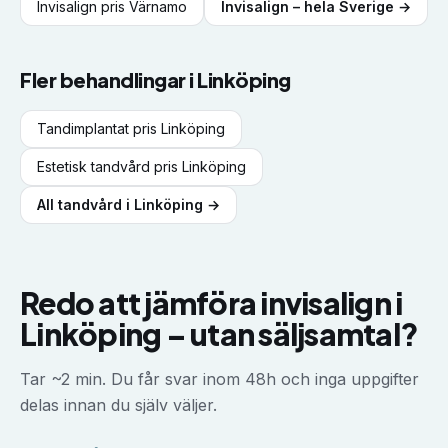
Invisalign
pris
Värnamo
Invisalign
– hela Sverige →
Fler behandlingar i
Linköping
Tandimplantat
pris
Linköping
Estetisk tandvård
pris
Linköping
All tandvård i
Linköping
→
Redo att jämföra
invisalign
i
Linköping
–
utan säljsamtal?
Tar ~2 min. Du får svar inom 48h och inga uppgifter
delas innan du själv väljer.