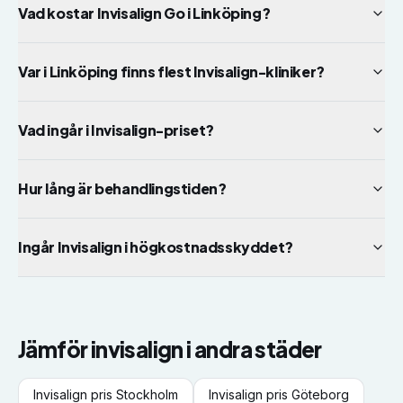
Vad kostar Invisalign Go i Linköping?
Var i Linköping finns flest Invisalign-kliniker?
Vad ingår i Invisalign-priset?
Hur lång är behandlingstiden?
Ingår Invisalign i högkostnadsskyddet?
Jämför
invisalign
i andra städer
Invisalign
pris
Stockholm
Invisalign
pris
Göteborg