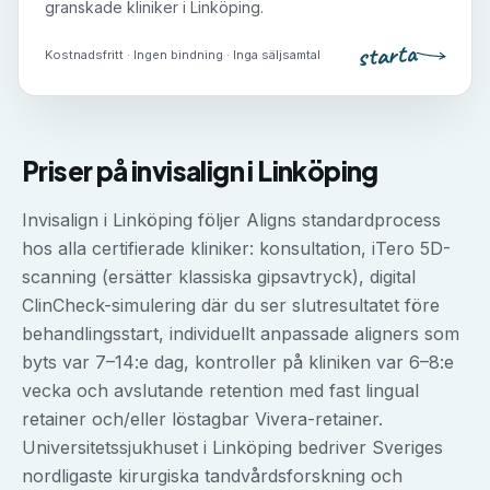
granskade kliniker i
Linköping
.
starta
Kostnadsfritt · Ingen bindning · Inga säljsamtal
Priser på
invisalign
i
Linköping
Invisalign i Linköping följer Aligns standardprocess
hos alla certifierade kliniker: konsultation, iTero 5D-
scanning (ersätter klassiska gipsavtryck), digital
ClinCheck-simulering där du ser slutresultatet före
behandlingsstart, individuellt anpassade aligners som
byts var 7–14:e dag, kontroller på kliniken var 6–8:e
vecka och avslutande retention med fast lingual
retainer och/eller löstagbar Vivera-retainer.
Universitetssjukhuset i Linköping bedriver Sveriges
nordligaste kirurgiska tandvårdsforskning och