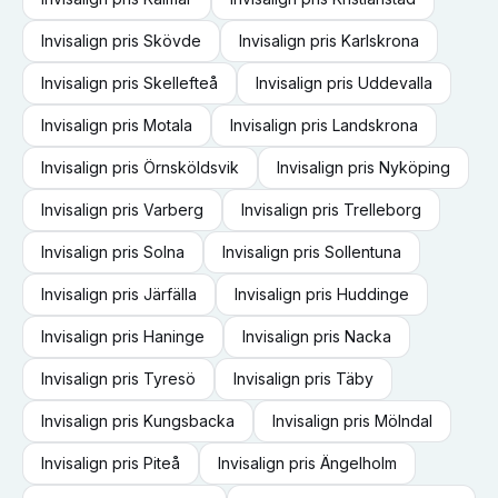
Invisalign
pris
Skövde
Invisalign
pris
Karlskrona
Invisalign
pris
Skellefteå
Invisalign
pris
Uddevalla
Invisalign
pris
Motala
Invisalign
pris
Landskrona
Invisalign
pris
Örnsköldsvik
Invisalign
pris
Nyköping
Invisalign
pris
Varberg
Invisalign
pris
Trelleborg
Invisalign
pris
Solna
Invisalign
pris
Sollentuna
Invisalign
pris
Järfälla
Invisalign
pris
Huddinge
Invisalign
pris
Haninge
Invisalign
pris
Nacka
Invisalign
pris
Tyresö
Invisalign
pris
Täby
Invisalign
pris
Kungsbacka
Invisalign
pris
Mölndal
Invisalign
pris
Piteå
Invisalign
pris
Ängelholm