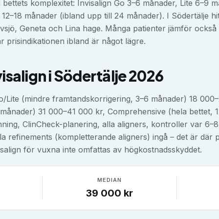
 bettets komplexitet: Invisalign Go 3–6 månader, Lite 6–9
18 månader (ibland upp till 24 månader). I Södertälje hitta
vsjö, Geneta och Lina hage. Många patienter jämför också 
 prisindikationen ibland är något lägre.
visalign
i
Södertälje
2026
 Go/Lite (mindre framtandskorrigering, 3–6 månader) 18 00
2 månader) 31 000–41 000 kr, Comprehensive (hela bettet,
nning, ClinCheck-planering, alla aligners, kontroller var 6–
a refinements (kompletterande aligners) ingå – det är där pri
visalign för vuxna inte omfattas av högkostnadsskyddet.
MEDIAN
39 000
kr