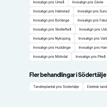
Invisalign
pris
Umeå
Invisalign
pris
Gävle
Invisalign
pris
Halmstad
Invisalign
pris
Sund
Invisalign
pris
Borlänge
Invisalign
pris
Falu
Invisalign
pris
Skellefteå
Invisalign
pris
Udd
Invisalign
pris
Nyköping
Invisalign
pris
Var
Invisalign
pris
Huddinge
Invisalign
pris
Han
Invisalign
pris
Mölndal
Invisalign
pris
Piteå
Fler behandlingar i
Södertälje
Tandimplantat
pris
Södertälje
Estetisk tan