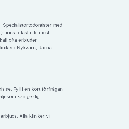
. Specialistortodontister med
) finns oftast i de mest
äll ofta erbjuder
iniker i Nykvarn, Järna,
s.se. Fyll i en kort förfrågan
älje
som kan ge dig
bjuds. Alla kliniker vi