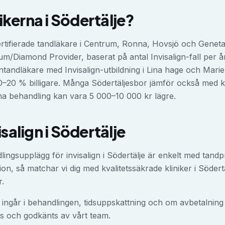
nikerna i
Södertälje
?
-certifierade tandläkare i Centrum, Ronna, Hovsjö och Geneta
num/Diamond Provider, baserat på antal Invisalign-fall per år
tandläkare med Invisalign-utbildning i Lina hage och Mariek
20 % billigare. Många Södertäljesbor jämför också med kl
a behandling kan vara 5 000–10 000 kr lägre.
isalign
i
Södertälje
dlingsupplägg för
invisalign
i
Södertälje
är enkelt med tandpri
on, så matchar vi dig med kvalitetssäkrade kliniker i
Södert
r.
ingår i behandlingen, tidsuppskattning och om avbetalning er
s och godkänts av vårt team.