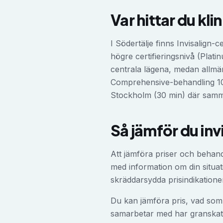
Var hittar du kli
I Södertälje finns Invisalign
högre certifieringsnivå (Plati
centrala lägena, medan allmän
Comprehensive-behandling 10–
Stockholm (30 min) där samm
Så jämför du
inv
Att jämföra priser och behan
med information om din situati
skräddarsydda prisindikatione
Du kan jämföra pris, vad som 
samarbetar med har granskat