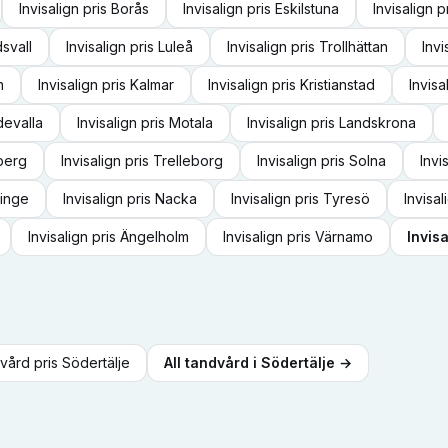
Invisalign
pris
Borås
Invisalign
pris
Eskilstuna
Invisalign
p
svall
Invisalign
pris
Luleå
Invisalign
pris
Trollhättan
Invi
n
Invisalign
pris
Kalmar
Invisalign
pris
Kristianstad
Invisa
evalla
Invisalign
pris
Motala
Invisalign
pris
Landskrona
berg
Invisalign
pris
Trelleborg
Invisalign
pris
Solna
Invi
inge
Invisalign
pris
Nacka
Invisalign
pris
Tyresö
Invisal
Invisalign
pris
Ängelholm
Invisalign
pris
Värnamo
Invisa
dvård
pris
Södertälje
All tandvård i
Södertälje
→