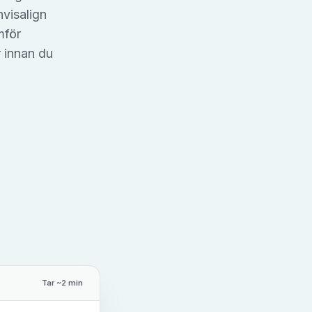
visalign
mför
r innan du
Tar ~2 min