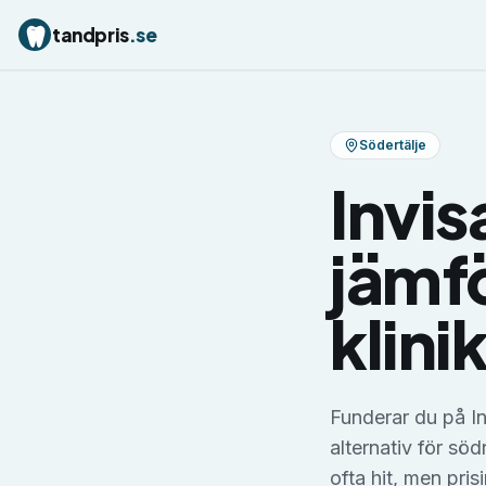
tandpris
.se
Södertälje
Invis
jämfö
klini
Funderar du på In
alternativ för sö
ofta hit, men pri