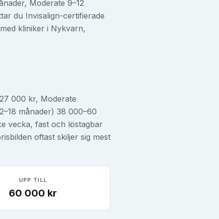
 månader, Moderate 9–12
r du Invisalign-certifierade
med kliniker i Nykvarn,
0–27 000 kr, Moderate
 12–18 månader) 38 000–60
8:e vecka, fast och löstagbar
sbilden oftast skiljer sig mest
UPP TILL
60 000
kr