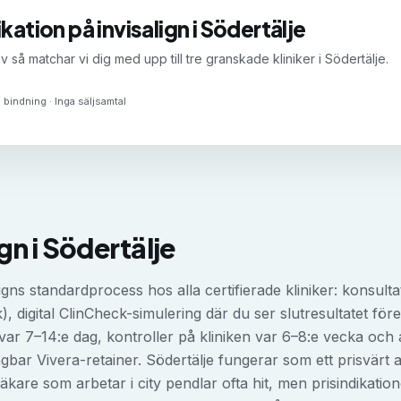
ikation på
invisalign
i
Södertälje
v så matchar vi dig med upp till tre granskade kliniker i
Södertälje
.
 bindning · Inga säljsamtal
ign
i
Södertälje
Aligns standardprocess hos alla certifierade kliniker: konsul
), digital ClinCheck-simulering där du ser slutresultatet före
ar 7–14:e dag, kontroller på kliniken var 6–8:e vecka och 
tagbar Vivera-retainer. Södertälje fungerar som ett prisvärt a
are som arbetar i city pendlar ofta hit, men prisindikation