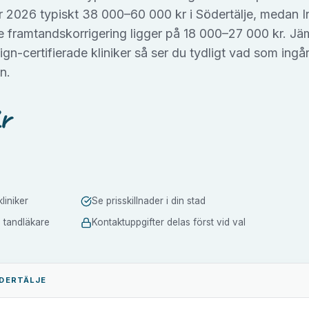
 2026 typiskt 38 000–60 000 kr i Södertälje, medan In
e framtandskorrigering ligger på 18 000–27 000 kr. Jä
ign-certifierade kliniker så ser du tydligt vad som ingå
n.
r
liniker
Se prisskillnader i din stad
a tandläkare
Kontaktuppgifter delas först vid val
DERTÄLJE