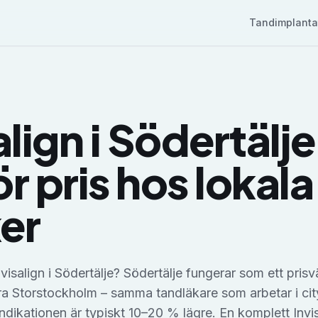
Tandimplanta
align
i
Södertälje
r pris hos lokala
ker
visalign i Södertälje? Södertälje fungerar som ett prisv
dra Storstockholm – samma tandläkare som arbetar i cit
sindikationen är typiskt 10–20 % lägre. En komplett Invi