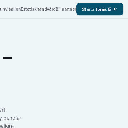
t
Invisalign
Estetisk tandvård
Bli partner
Starta formulär
–
ärt
y pendlar
salign-