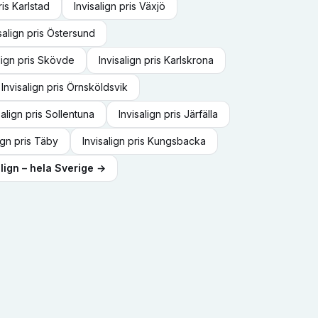
ris
Karlstad
Invisalign
pris
Växjö
salign
pris
Östersund
lign
pris
Skövde
Invisalign
pris
Karlskrona
Invisalign
pris
Örnsköldsvik
salign
pris
Sollentuna
Invisalign
pris
Järfälla
ign
pris
Täby
Invisalign
pris
Kungsbacka
lign
– hela Sverige →