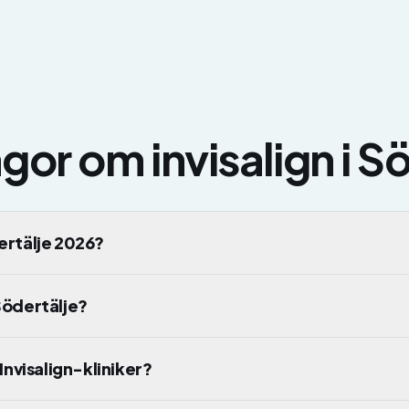
rågor om
invisalign
i
Sö
dertälje 2026?
 Södertälje?
 Invisalign-kliniker?