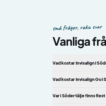
små frågor, raka svar
Vanliga f
Vad kostar Invisalign i Sö
Vad kostar Invisalign Go i
Var i Södertälje finns flest