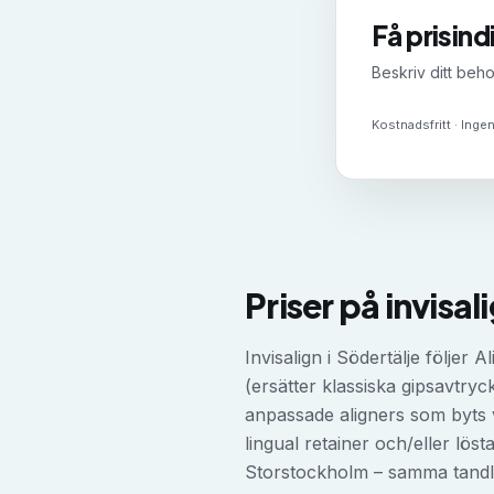
Få prisind
Beskriv ditt beho
Kostnadsfritt · Ingen
Priser på
invisal
Invisalign i Södertälje följer 
(ersätter klassiska gipsavtryck
anpassade aligners som byts v
lingual retainer och/eller lös
Storstockholm – samma tandläk