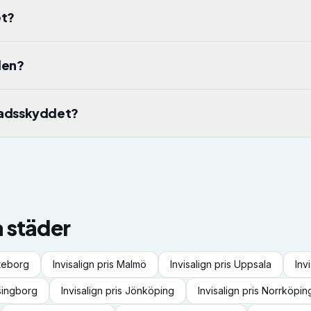
et?
den?
tnadsskyddet?
a städer
teborg
Invisalign
pris
Malmö
Invisalign
pris
Uppsala
Inv
singborg
Invisalign
pris
Jönköping
Invisalign
pris
Norrköpin