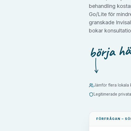
behandling kostar
Go/Lite för mindr
granskade Invisal
bokar konsultatio
börja hä
Jämför flera lokala k
Legitimerade privat
FÖRFRÅGAN –
SÖ