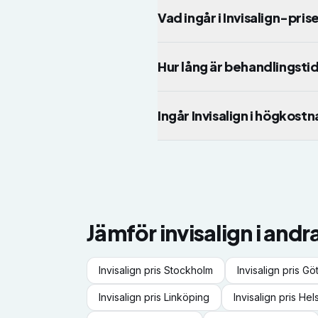
Vad ingår i Invisalign-pris
Hur lång är behandlingsti
Ingår Invisalign i högkos
Jämför
invisalign
i andr
Invisalign
pris
Stockholm
Invisalign
pris
Gö
Invisalign
pris
Linköping
Invisalign
pris
Hel