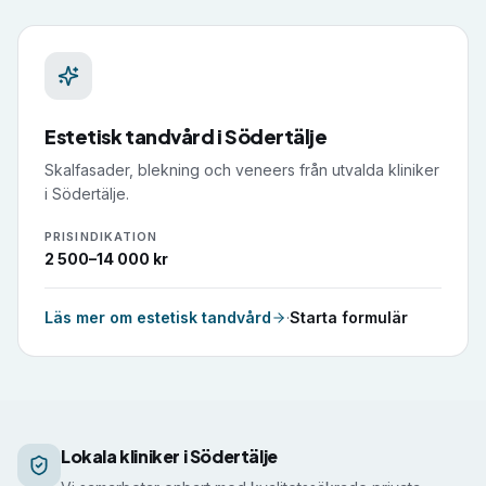
Estetisk tandvård
i
Södertälje
Skalfasader, blekning och veneers från utvalda kliniker
i Södertälje.
PRISINDIKATION
2 500–14 000 kr
Läs mer om
estetisk tandvård
·
Starta formulär
Så fungerar matchningen i Södertälje
Lokala kliniker i Södertälje