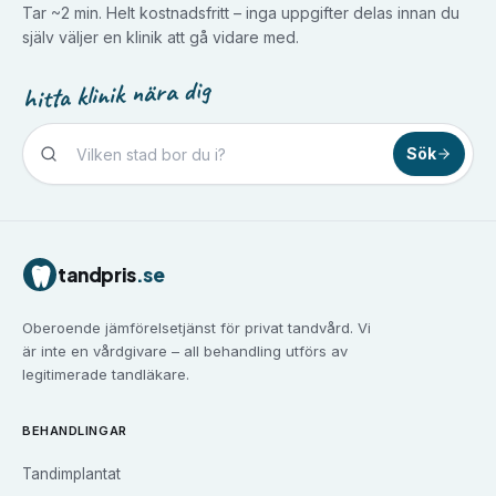
Tar ~2 min. Helt kostnadsfritt – inga uppgifter delas innan du
själv väljer en klinik att gå vidare med.
hitta klinik nära dig
Sök
Tandvård i
Borlänge
Tandvård i
Borås
Tandvård i
Eskilstuna
tandpris
.se
Tandvård i
Falun
Tandvård i
Gävle
Oberoende jämförelsetjänst för privat tandvård. Vi
Tandvård i
Göteborg
är inte en vårdgivare – all behandling utförs av
Tandvård i
Halmstad
legitimerade tandläkare.
Tandvård i
Haninge
Tandvård i
Helsingborg
BEHANDLINGAR
Tandvård i
Huddinge
Tandimplantat
Tandvård i
Järfälla