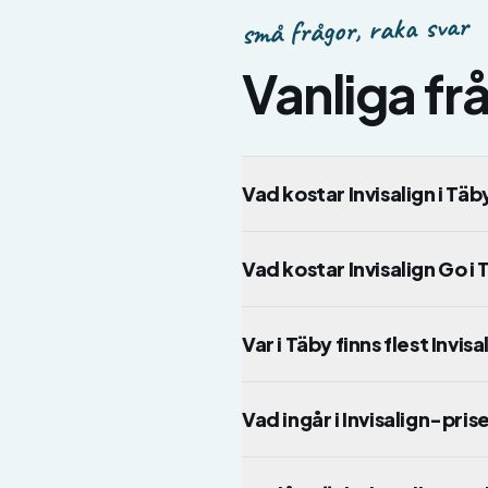
små frågor, raka svar
Vanliga f
Vad kostar Invisalign i Tä
Vad kostar Invisalign Go i
Var i Täby finns flest Invis
Vad ingår i Invisalign-pris