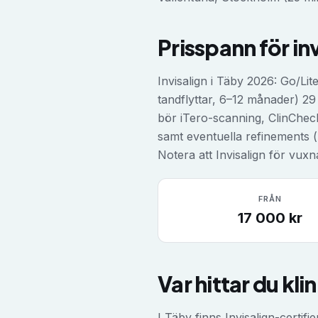
Prisspann för
in
Invisalign i Täby 2026: Go/L
tandflyttar, 6–12 månader) 2
bör iTero-scanning, ClinCheck-
samt eventuella refinements (k
Notera att Invisalign för vux
FRÅN
17 000
kr
Var hittar du kli
I Täby finns Invisalign-cert