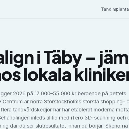
Tandimplanta
align
i
Täby
– jäm
hos lokala klinike
 ligger 2026 på 17 000–55 000 kr beroende på bettets
y Centrum är norra Storstockholms största shopping- 
 flera tandvårdskedjor har här etablerat moderna mott
ehandlingen inleds alltid med iTero 3D-scanning och d
ing där du ser slutresultatet innan du börjar. Skenorna