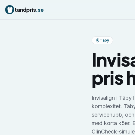
tandpris
.se
Täby
Invis
pris 
Invisalign i Täby
komplexitet. Täb
servicehubb, och
med korta köer. B
ClinCheck-simuler