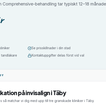
n Comprehensive-behandling tar typiskt 12–18 månade
r
liniker
Se prisskillnader i din stad
a tandläkare
Kontaktuppgifter delas först vid val
BY
ikation på
invisalign
i
Täby
v så matchar vi dig med upp till tre granskade kliniker i
Täby
.