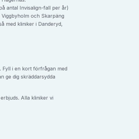
 antal Invisalign-fall per år)
g i Viggbyholm och Skarpäng
å med kliniker i Danderyd,
 Fyll i en kort förfrågan med
n ge dig skräddarsydda
bjuds. Alla kliniker vi