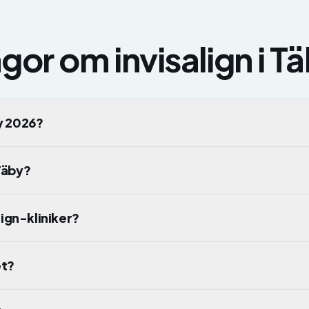
rågor om
invisalign
i
Tä
by 2026?
 Täby?
align-kliniker?
et?