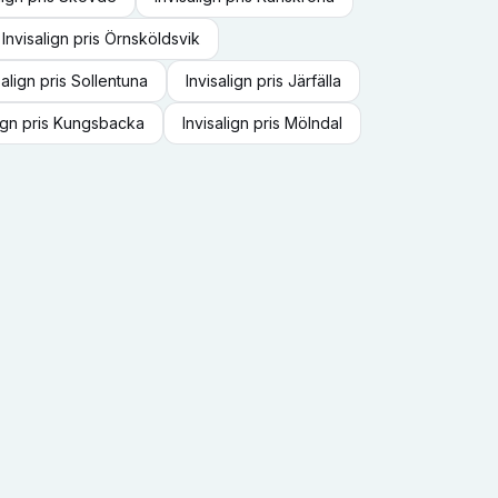
Invisalign
pris
Örnsköldsvik
salign
pris
Sollentuna
Invisalign
pris
Järfälla
ign
pris
Kungsbacka
Invisalign
pris
Mölndal