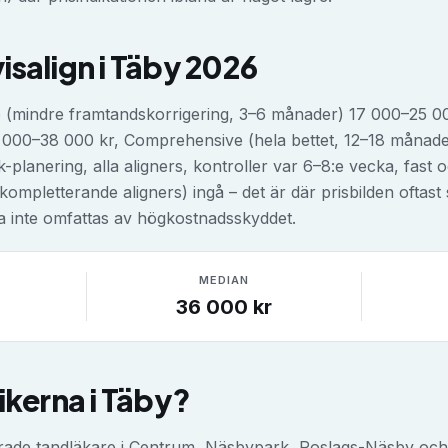
visalign
i
Täby
2026
ite (mindre framtandskorrigering, 3–6 månader) 17 000–25 
9 000–38 000 kr, Comprehensive (hela bettet, 12–18 månader
planering, alla aligners, kontroller var 6–8:e vecka, fast 
ompletterande aligners) ingå – det är där prisbilden oftast sk
na inte omfattas av högkostnadsskyddet.
MEDIAN
36 000
kr
nikerna i
Täby
?
ifierade tandläkare i Centrum, Näsbypark, Roslags-Näsby oc