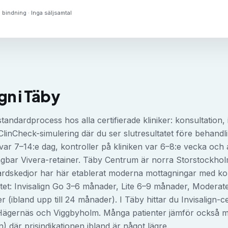
 bindning · Inga säljsamtal
ign
i
Täby
s standardprocess hos alla certifierade kliniker: konsultation
 ClinCheck-simulering där du ser slutresultatet före behandlin
ar 7–14:e dag, kontroller på kliniken var 6–8:e vecka och 
stagbar Vivera-retainer. Täby Centrum är norra Storstockho
årdskedjor har här etablerat moderna mottagningar med kor
itet: Invisalign Go 3–6 månader, Lite 6–9 månader, Modera
bland upp till 24 månader). I Täby hittar du Invisalign-cer
ägernäs och Viggbyholm. Många patienter jämför också me
) där prisindikationen ibland är något lägre.