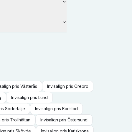
isalign
pris
Västerås
Invisalign
pris
Örebro
g
Invisalign
pris
Lund
ris
Södertälje
Invisalign
pris
Karlstad
n
pris
Trollhättan
Invisalign
pris
Östersund
lign
pris
Skövde
Invisalign
pris
Karlskrona