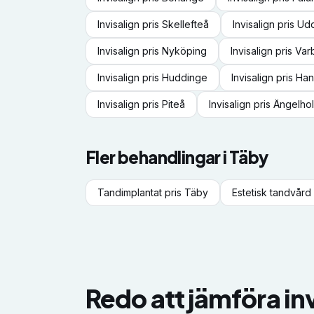
Invisalign
pris
Skellefteå
Invisalign
pris
Udd
Invisalign
pris
Nyköping
Invisalign
pris
Var
Invisalign
pris
Huddinge
Invisalign
pris
Han
Invisalign
pris
Piteå
Invisalign
pris
Ängelho
Fler behandlingar i
Täby
Tandimplantat
pris
Täby
Estetisk tandvård
Redo att jämföra
in