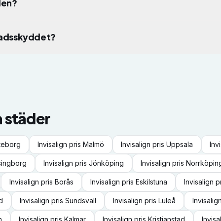
den?
tnadsskyddet?
a städer
teborg
Invisalign
pris
Malmö
Invisalign
pris
Uppsala
Inv
singborg
Invisalign
pris
Jönköping
Invisalign
pris
Norrköpin
Invisalign
pris
Borås
Invisalign
pris
Eskilstuna
Invisalign
p
d
Invisalign
pris
Sundsvall
Invisalign
pris
Luleå
Invisalig
n
Invisalign
pris
Kalmar
Invisalign
pris
Kristianstad
Invisa