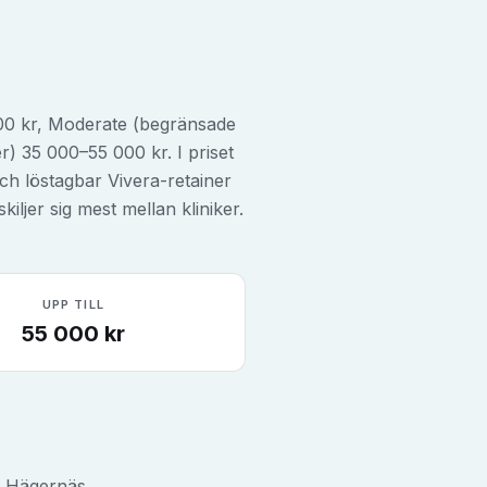
000 kr, Moderate (begränsade
) 35 000–55 000 kr. I priset
och löstagbar Vivera-retainer
iljer sig mest mellan kliniker.
UPP TILL
55 000
kr
h Hägernäs.