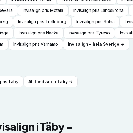
evalla
Invisalign
pris
Motala
Invisalign
pris
Landskrona
berg
Invisalign
pris
Trelleborg
Invisalign
pris
Solna
Invi
inge
Invisalign
pris
Nacka
Invisalign
pris
Tyresö
Invisal
lm
Invisalign
pris
Värnamo
Invisalign
– hela Sverige →
pris
Täby
All tandvård i
Täby
→
visalign
i
Täby
–