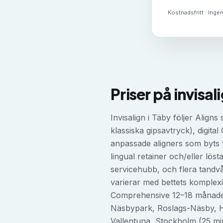
Kostnadsfritt · Ingen
Priser på
invisal
Invisalign i Täby följer Align
klassiska gipsavtryck), digital
anpassade aligners som byts v
lingual retainer och/eller lö
servicehubb, och flera tandv
varierar med bettets komplex
Comprehensive 12–18 månader (i
Näsbypark, Roslags-Näsby, H
Vallentuna, Stockholm (25 min