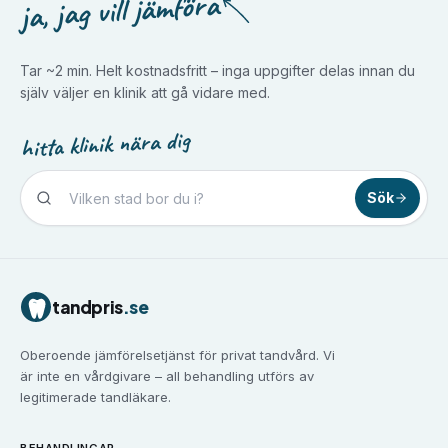
ja, jag vill jämföra
Tar ~2 min. Helt kostnadsfritt – inga uppgifter delas innan du
själv väljer en klinik att gå vidare med.
hitta klinik nära dig
Sök
Tandvård i
Borlänge
Tandvård i
Borås
Tandvård i
Eskilstuna
tandpris
.se
Tandvård i
Falun
Tandvård i
Gävle
Oberoende jämförelsetjänst för privat tandvård. Vi
Tandvård i
Göteborg
är inte en vårdgivare – all behandling utförs av
Tandvård i
Halmstad
legitimerade tandläkare.
Tandvård i
Haninge
Tandvård i
Helsingborg