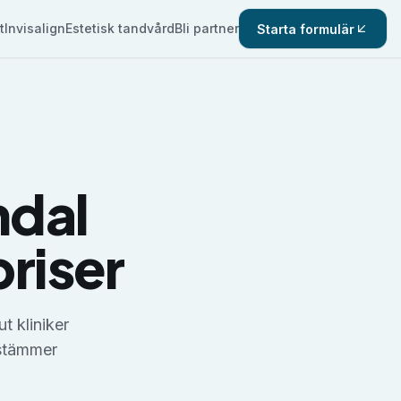
t
Invisalign
Estetisk tandvård
Bli partner
Starta formulär
ndal
priser
t kliniker
estämmer