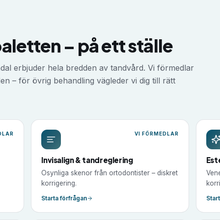
letten – på ett ställe
dal
erbjuder hela bredden av tandvård. Vi förmedlar
n – för övrig behandling vägleder vi dig till rätt
DLAR
VI FÖRMEDLAR
Invisalign & tandreglering
Est
Osynliga skenor från ortodontister – diskret
Vene
korrigering.
korr
Starta förfrågan
Star