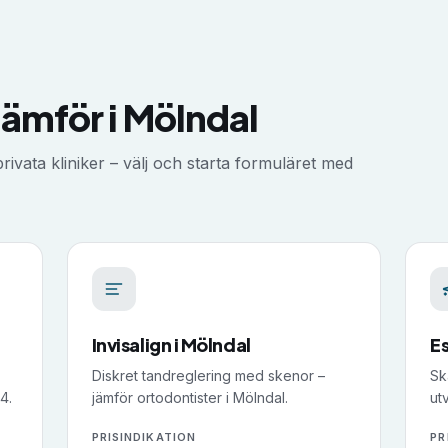
jämför i
Mölndal
ivata kliniker – välj och starta formuläret med
Invisalign
i
Mölndal
E
Diskret tandreglering med skenor –
Sk
4.
jämför ortodontister i Mölndal.
ut
PRISINDIKATION
PR