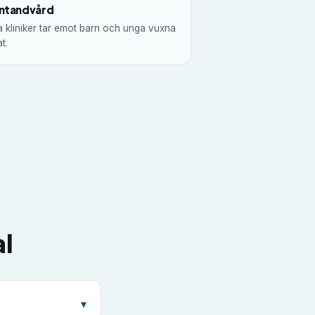
ntandvård
a kliniker tar emot barn och unga vuxna
t.
l
▾