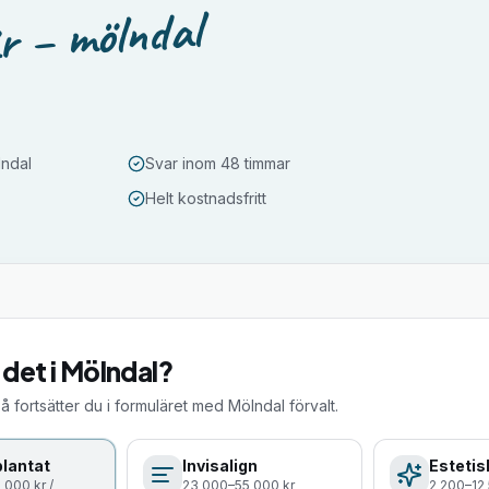
r – mölndal
lndal
Svar inom 48 timmar
Helt kostnadsfritt
 det i
Mölndal
?
så fortsätter du i formuläret med
Mölndal
förvalt.
lantat
Invisalign
Estetis
 000 kr /
23 000–55 000 kr
2 200–12 