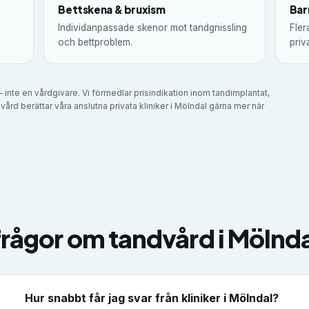
Bettskena & bruxism
Bar
Individanpassade skenor mot tandgnissling
Fler
och bettproblem.
priva
 inte en vårdgivare. Vi förmedlar prisindikation inom tandimplantat,
vård berättar våra anslutna privata kliniker i
Mölndal
gärna mer när
frågor om tandvård i
Mölnda
Hur snabbt får jag svar från kliniker i Mölndal?