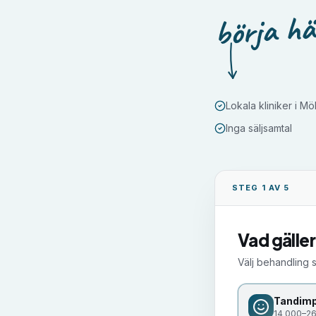
börja hä
Lokala kliniker i Mö
Inga säljsamtal
STEG 1 AV 5
Vad gäller
Välj behandling 
Tandimp
14 000–26