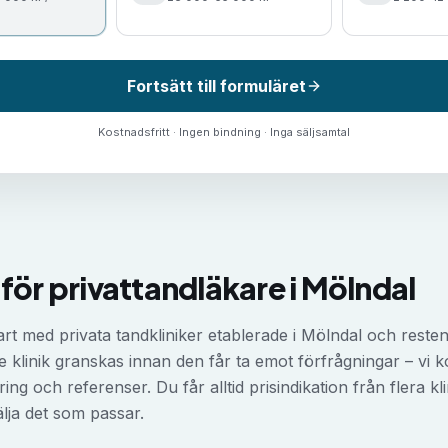
Fortsätt till formuläret
Kostnadsfritt · Ingen bindning · Inga säljsamtal
 för privattandläkare i Mölndal
rt med privata tandkliniker etablerade i Mölndal och reste
e klinik granskas innan den får ta emot förfrågningar – vi k
ring och referenser. Du får alltid prisindikation från flera kli
lja det som passar.