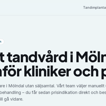
Tandimplanta
n
t tandvård i Möl
för kliniker och 
are i Mölndal utan säljsamtal. Vårt team väljer manuellt u
behandling – du får sedan prisindikation direkt och b
ill gå vidare.