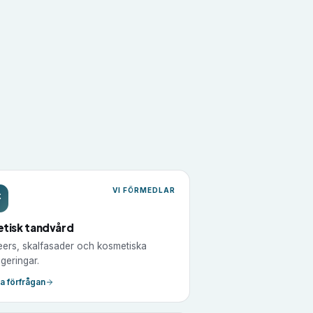
VI FÖRMEDLAR
etisk tandvård
ers, skalfasader och kosmetiska
igeringar.
ta förfrågan