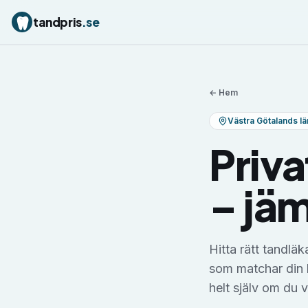
tandpris
.se
← Hem
Västra Götalands lä
Priva
– jäm
Hitta rätt tandläk
som matchar din 
helt själv om du v