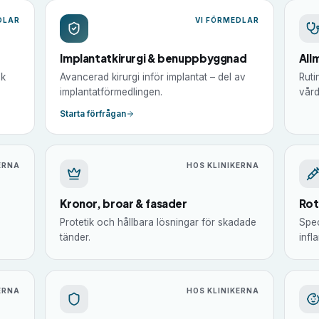
DLAR
VI FÖRMEDLAR
Implantatkirurgi & benuppbyggnad
All
sk
Avancerad kirurgi inför implantat – del av
Ruti
implantatförmedlingen.
vård
Starta förfrågan
ERNA
HOS KLINIKERNA
Kronor, broar & fasader
Rot
Protetik och hållbara lösningar för skadade
Spec
tänder.
infl
ERNA
HOS KLINIKERNA