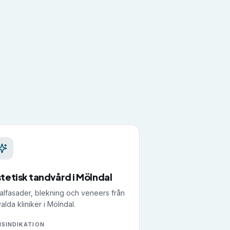
stetisk tandvård
i
Mölndal
alfasader, blekning och veneers från
valda kliniker i Mölndal.
ISINDIKATION