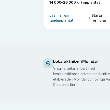
14 000–26 000 kr / implantat
Läs mer om
Starta
·
tandimplantat
formulär
Det här gör vi åt dig i Mölndal
Lokala kliniker i Mölndal
Vi samarbetar enbart med
kvalitetssäkrade privata tandklinike
etablerade i Mölndal och övriga Vä
Götalands län.