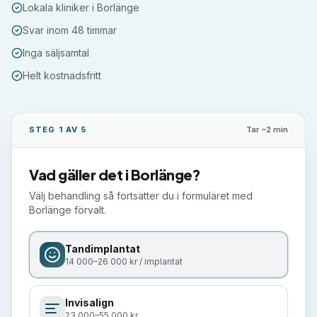
Lokala kliniker i Borlänge
Svar inom 48 timmar
Inga säljsamtal
Helt kostnadsfritt
STEG 1 AV 5
Tar ~2 min
Vad gäller det i
Borlänge
?
Välj behandling så fortsätter du i formuläret med
Borlänge
förvalt.
Tandimplantat
14 000–26 000 kr / implantat
Invisalign
23 000–55 000 kr