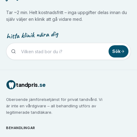
Tar ~2 min. Helt kostnadsfritt – inga uppgifter delas innan du
själv väljer en klinik att gå vidare med.
hitta klinik nära dig
Sök
Tandvård i
Borlänge
Tandvård i
Borås
Tandvård i
Eskilstuna
tandpris
.se
Tandvård i
Falun
Tandvård i
Gävle
Oberoende jämförelsetjänst för privat tandvård. Vi
Tandvård i
Göteborg
är inte en vårdgivare – all behandling utförs av
Tandvård i
Halmstad
legitimerade tandläkare.
Tandvård i
Haninge
Tandvård i
Helsingborg
BEHANDLINGAR
Tandvård i
Huddinge