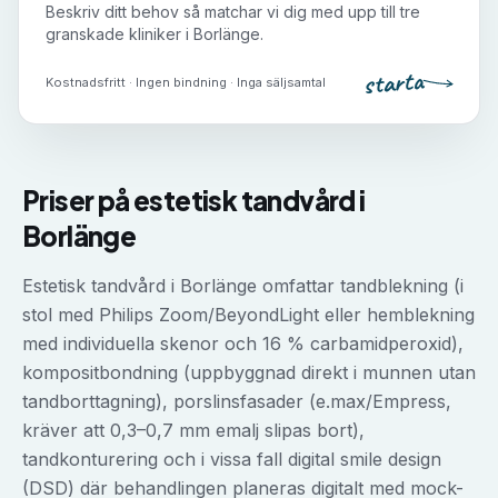
Beskriv ditt behov så matchar vi dig med upp till tre
granskade kliniker i
Borlänge
.
starta
Kostnadsfritt · Ingen bindning · Inga säljsamtal
Priser på
estetisk tandvård
i
Borlänge
Estetisk tandvård i Borlänge omfattar tandblekning (i
stol med Philips Zoom/BeyondLight eller hemblekning
med individuella skenor och 16 % carbamidperoxid),
kompositbondning (uppbyggnad direkt i munnen utan
tandborttagning), porslinsfasader (e.max/Empress,
kräver att 0,3–0,7 mm emalj slipas bort),
tandkonturering och i vissa fall digital smile design
(DSD) där behandlingen planeras digitalt med mock-