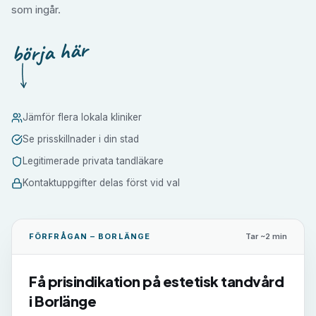
som ingår.
börja här
Jämför flera lokala kliniker
Se prisskillnader i din stad
Legitimerade privata tandläkare
Kontaktuppgifter delas först vid val
FÖRFRÅGAN –
BORLÄNGE
Tar ~2 min
Få prisindikation på
estetisk tandvård
i
Borlänge