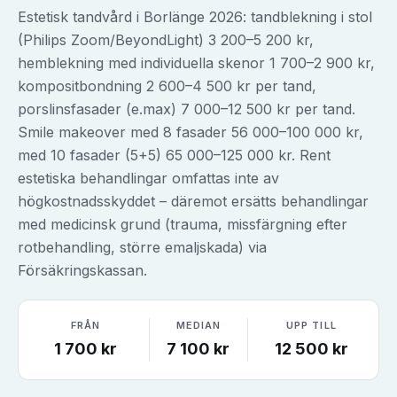
Estetisk tandvård i Borlänge 2026: tandblekning i stol
(Philips Zoom/BeyondLight) 3 200–5 200 kr,
hemblekning med individuella skenor 1 700–2 900 kr,
kompositbondning 2 600–4 500 kr per tand,
porslinsfasader (e.max) 7 000–12 500 kr per tand.
Smile makeover med 8 fasader 56 000–100 000 kr,
med 10 fasader (5+5) 65 000–125 000 kr. Rent
estetiska behandlingar omfattas inte av
högkostnadsskyddet – däremot ersätts behandlingar
med medicinsk grund (trauma, missfärgning efter
rotbehandling, större emaljskada) via
Försäkringskassan.
FRÅN
MEDIAN
UPP TILL
1 700
kr
7 100
kr
12 500
kr