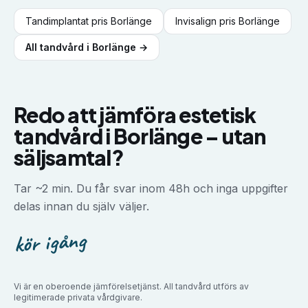
Tandimplantat
pris
Borlänge
Invisalign
pris
Borlänge
All tandvård i
Borlänge
→
Redo att jämföra
estetisk
tandvård
i
Borlänge
–
utan
säljsamtal?
Tar ~2 min. Du får svar inom 48h och inga uppgifter
delas innan du själv väljer.
kör igång
Vi är en oberoende jämförelsetjänst. All tandvård utförs av
legitimerade privata vårdgivare.