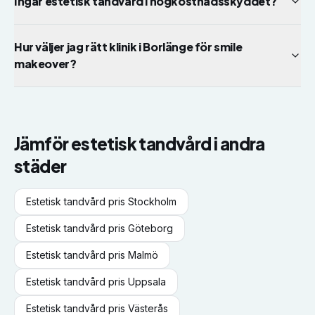
Ingår estetisk tandvård i högkostnadsskyddet?
Hur väljer jag rätt klinik i Borlänge för smile
makeover?
Jämför
estetisk tandvård
i andra
städer
Estetisk tandvård
pris
Stockholm
Estetisk tandvård
pris
Göteborg
Estetisk tandvård
pris
Malmö
Estetisk tandvård
pris
Uppsala
Estetisk tandvård
pris
Västerås