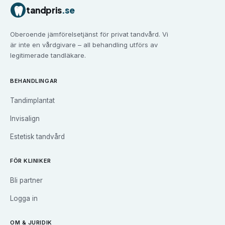
Tandvård i
Eskilstuna
tandpris
.se
Tandvård i
Falun
Tandvård i
Gävle
Oberoende jämförelsetjänst för privat tandvård. Vi
Tandvård i
Göteborg
är inte en vårdgivare – all behandling utförs av
Tandvård i
Halmstad
legitimerade tandläkare.
Tandvård i
Haninge
Tandvård i
Helsingborg
BEHANDLINGAR
Tandvård i
Huddinge
Tandimplantat
Tandvård i
Järfälla
Tandvård i
Jönköping
Invisalign
Tandvård i
Kalmar
Estetisk tandvård
Tandvård i
Karlskrona
Tandvård i
Karlstad
FÖR KLINIKER
Tandvård i
Kristianstad
Bli partner
Tandvård i
Kungsbacka
Tandvård i
Landskrona
Logga in
Tandvård i
Linköping
Tandvård i
Luleå
OM & JURIDIK