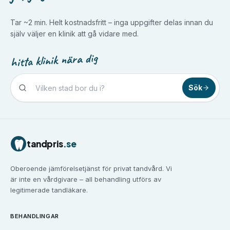
Tar ~2 min. Helt kostnadsfritt – inga uppgifter delas innan du
själv väljer en klinik att gå vidare med.
hitta klinik nära dig
Sök
Tandvård i
Borlänge
Tandvård i
Borås
Tandvård i
Eskilstuna
tandpris
.se
Tandvård i
Falun
Tandvård i
Gävle
Oberoende jämförelsetjänst för privat tandvård. Vi
Tandvård i
Göteborg
är inte en vårdgivare – all behandling utförs av
Tandvård i
Halmstad
legitimerade tandläkare.
Tandvård i
Haninge
Tandvård i
Helsingborg
BEHANDLINGAR
Tandvård i
Huddinge