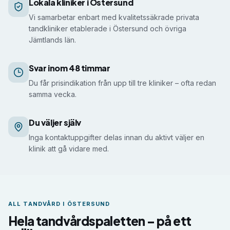
Så fungerar matchningen i Östersund
Lokala kliniker i Östersund
Vi samarbetar enbart med kvalitetssäkrade privata
tandkliniker etablerade i Östersund och övriga
Jämtlands län.
Svar inom 48 timmar
Du får prisindikation från upp till tre kliniker – ofta redan
samma vecka.
Du väljer själv
Inga kontaktuppgifter delas innan du aktivt väljer en
klinik att gå vidare med.
ALL TANDVÅRD I
ÖSTERSUND
Hela tandvårdspaletten – på ett