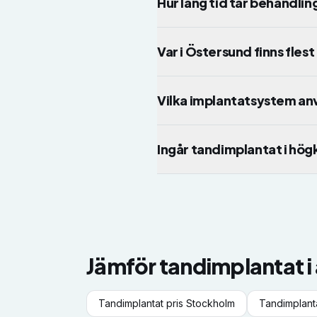
Hur lång tid tar behandli
Var i Östersund finns fles
Vilka implantatsystem an
Ingår tandimplantat i h
Jämför
tandimplantat
i
Tandimplantat
pris
Stockholm
Tandimplant