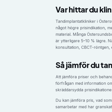
Var hittar du kli
Tandimplantatkliniker i Öster
något högre prisindikation, 
material. Många Östersundsbo
är ytterligare 5–10 % lägre. N
konsultation, CBCT-röntgen, e
Så jämför du
ta
Att jämföra priser och behan
förfrågan med information om d
skräddarsydda prisindikatione
Du kan jämföra pris, vad som 
samarbetar med har granskat