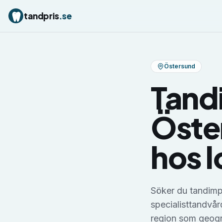
tandpris
.se
Östersund
Tand
Öste
hos l
Söker du tandimp
specialisttandvår
region som geogra