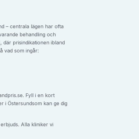
d – centrala lägen har ofta
svarande behandling och
där prisindikationen ibland
 på vad som ingår:
ndpris.se. Fyll i en kort
er i
Östersund
som kan ge dig
bjuds. Alla kliniker vi