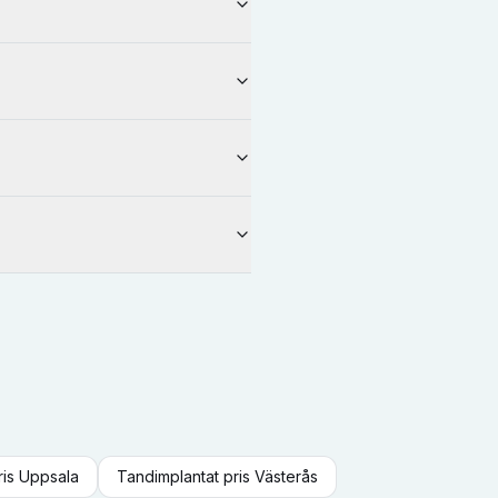
ris
Uppsala
Tandimplantat
pris
Västerås