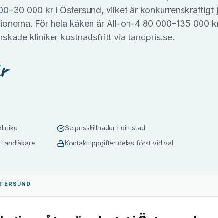
0–30 000 kr i Östersund, vilket är konkurrenskraftigt 
ionerna. För hela käken är All-on-4 80 000–135 000 k
skade kliniker kostnadsfritt via tandpris.se.
r
liniker
Se prisskillnader i din stad
a tandläkare
Kontaktuppgifter delas först vid val
TERSUND