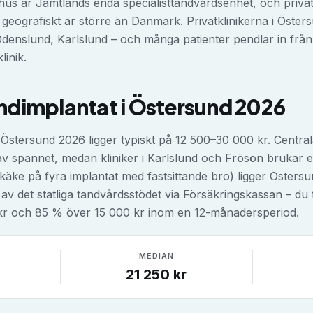
hus är Jämtlands enda specialisttandvårdsenhet, och priva
geografiskt är större än Danmark. Privatklinikerna i Östersu
Odenslund, Karlslund – och många patienter pendlar in frå
linik.
ndimplantat
i
Östersund
2026
 Östersund 2026 ligger typiskt på 12 500–30 000 kr. Central
n av spannet, medan kliniker i Karlslund och Frösön bruka
 käke på fyra implantat med fastsittande bro) ligger Öster
av det statliga tandvårdsstödet via Försäkringskassan – du
kr och 85 % över 15 000 kr inom en 12-månadersperiod.
MEDIAN
21 250
kr