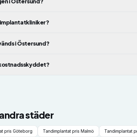
ngen i Östersund?
t implantatkliniker?
vänds i Östersund?
ögkostnadsskyddet?
 andra städer
at
pris
Göteborg
Tandimplantat
pris
Malmö
Tandimplantat
p