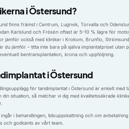
nikerna i
Östersund
?
sund finns främst i Centrum, Lugnvik, Torvalla och Odenslun
medan Karlslund och Frösön oftast är 5–10 % lägre för mot
r jämför också med kliniker i Krokom, Brunflo, Strömsund, 
är du jämför – titta inte bara på själva implantatpriset utan
ventuell bentransplantation, krona och uppföljning.
ndimplantat
i
Östersund
dlingsupplägg för
tandimplantat
i
Östersund
är enkelt med ta
in situation, så matchar vi dig med kvalitetssäkrade klinik
r.
ingår i behandlingen, tidsuppskattning och om avbetalning er
s och godkänts av vårt team.