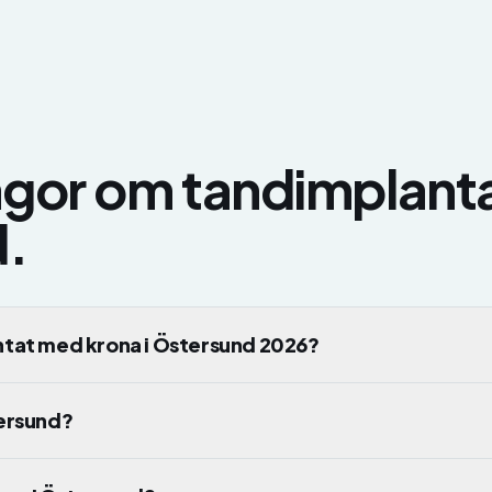
rågor om
tandimplant
d
.
ntat med krona i Östersund 2026?
tersund?