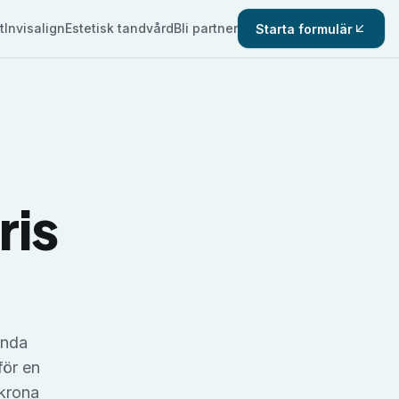
t
Invisalign
Estetisk tandvård
Bli partner
Starta formulär
ris
enda
för en
 krona