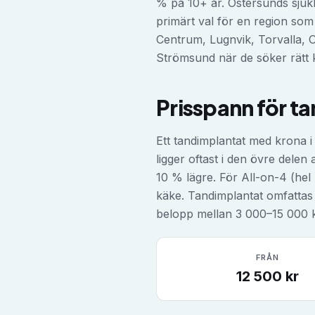
% på 10+ år. Östersunds sjuk
primärt val för en region som 
Centrum, Lugnvik, Torvalla, 
Strömsund när de söker rätt k
Prisspann för
ta
Ett tandimplantat med krona i
ligger oftast i den övre dele
10 % lägre. För All-on-4 (hel
käke. Tandimplantat omfattas 
belopp mellan 3 000–15 000 
FRÅN
12 500
kr