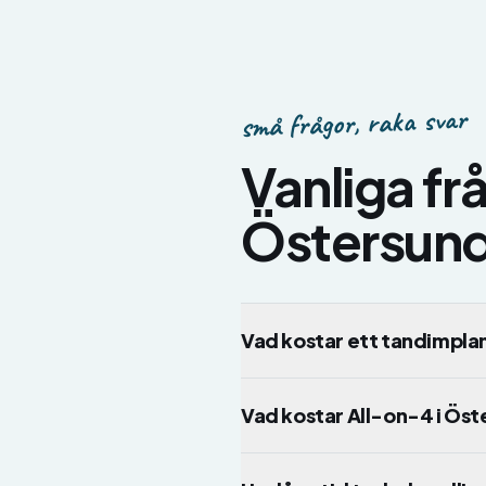
små frågor, raka svar
Vanliga f
Östersun
Vad kostar ett tandimpla
Vad kostar All-on-4 i Ös