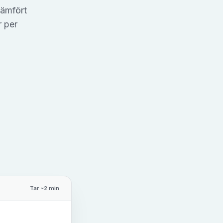
jämfört
r per
Tar ~2 min