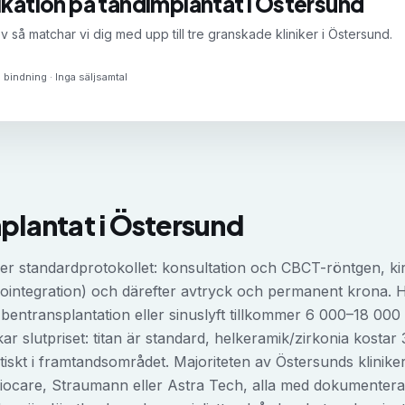
ikation på
tandimplantat
i
Östersund
v så matchar vi dig med upp till tre granskade kliniker i
Östersund
.
 bindning · Inga säljsamtal
plantat
i
Östersund
jer standardprotokollet: konsultation och CBCT-röntgen, ki
ointegration) och därefter avtryck och permanent krona. H
entransplantation eller sinuslyft tillkommer 6 000–18 000 
ar slutpriset: titan är standard, helkeramik/zirkonia kosta
tiskt i framtandsområdet. Majoriteten av Östersunds klinik
ocare, Straumann eller Astra Tech, alla med dokumentera