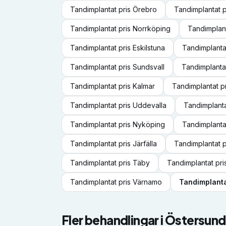
Tandimplantat
pris
Örebro
Tandimplantat
p
Tandimplantat
pris
Norrköping
Tandimplan
Tandimplantat
pris
Eskilstuna
Tandimplanta
Tandimplantat
pris
Sundsvall
Tandimplanta
Tandimplantat
pris
Kalmar
Tandimplantat
p
Tandimplantat
pris
Uddevalla
Tandimplant
Tandimplantat
pris
Nyköping
Tandimplanta
Tandimplantat
pris
Järfälla
Tandimplantat
p
Tandimplantat
pris
Täby
Tandimplantat
pri
Tandimplantat
pris
Värnamo
Tandimplant
Fler behandlingar i
Östersund