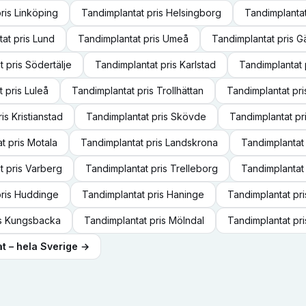
ris
Linköping
Tandimplantat
pris
Helsingborg
Tandimplanta
tat
pris
Lund
Tandimplantat
pris
Umeå
Tandimplantat
pris
G
t
pris
Södertälje
Tandimplantat
pris
Karlstad
Tandimplantat
t
pris
Luleå
Tandimplantat
pris
Trollhättan
Tandimplantat
pri
ris
Kristianstad
Tandimplantat
pris
Skövde
Tandimplantat
pr
at
pris
Motala
Tandimplantat
pris
Landskrona
Tandimplantat
t
pris
Varberg
Tandimplantat
pris
Trelleborg
Tandimplantat
ris
Huddinge
Tandimplantat
pris
Haninge
Tandimplantat
pr
s
Kungsbacka
Tandimplantat
pris
Mölndal
Tandimplantat
pr
at
– hela Sverige →