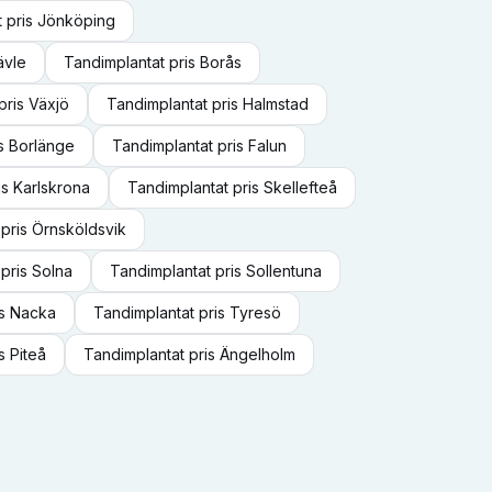
t
pris
Jönköping
ävle
Tandimplantat
pris
Borås
pris
Växjö
Tandimplantat
pris
Halmstad
s
Borlänge
Tandimplantat
pris
Falun
is
Karlskrona
Tandimplantat
pris
Skellefteå
pris
Örnsköldsvik
pris
Solna
Tandimplantat
pris
Sollentuna
is
Nacka
Tandimplantat
pris
Tyresö
is
Piteå
Tandimplantat
pris
Ängelholm