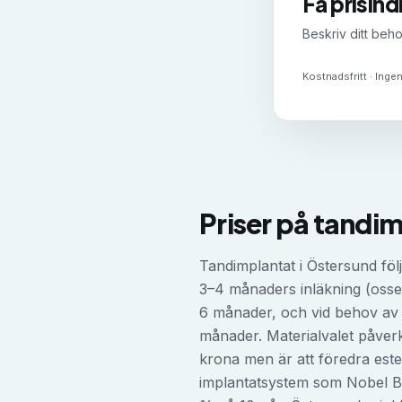
Få prisind
Beskriv ditt beho
Kostnadsfritt · Ingen
Priser på
tandim
Tandimplantat i Östersund föl
3–4 månaders inläkning (osse
6 månader, och vid behov av b
månader. Materialvalet påverk
krona men är att föredra este
implantatsystem som Nobel Bi