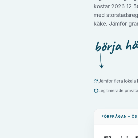
kostar 2026 12 50
med storstadsreg
käke. Jämför gran
börja hä
Jämför flera lokala k
Legitimerade privat
FÖRFRÅGAN –
ÖS