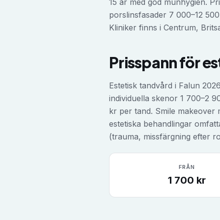
15 år med god munhygien. Pri
porslinsfasader 7 000–12 500
Kliniker finns i Centrum, Brits
Prisspann för
es
Estetisk tandvård i Falun 202
individuella skenor 1 700–2 
kr per tand. Smile makeover 
estetiska behandlingar omfat
(trauma, missfärgning efter r
FRÅN
1 700
kr