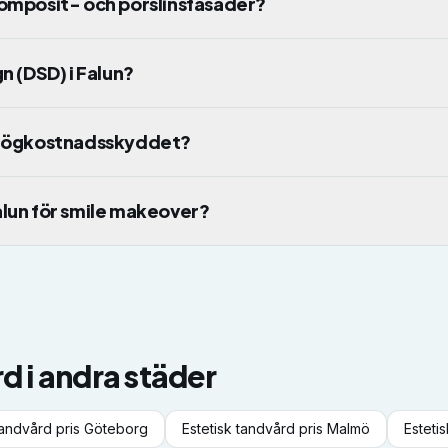
komposit- och porslinsfasader?
n (DSD) i Falun?
i högkostnadsskyddet?
 Falun för smile makeover?
rd
i andra städer
tandvård
pris
Göteborg
Estetisk tandvård
pris
Malmö
Esteti