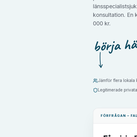
länsspecialistsjuk
konsultation. En
000 kr.
börja hä
Jämför flera lokala k
Legitimerade privat
FÖRFRÅGAN –
FA