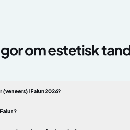
rågor om
estetisk tan
r (veneers) i Falun 2026?
 Falun?