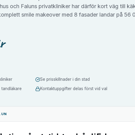
hus och Faluns privatkliniker har därför kort väg till kä
 komplett smile makeover med 8 fasader landar på 56
r
liniker
Se prisskillnader i din stad
a tandläkare
Kontaktuppgifter delas först vid val
LUN