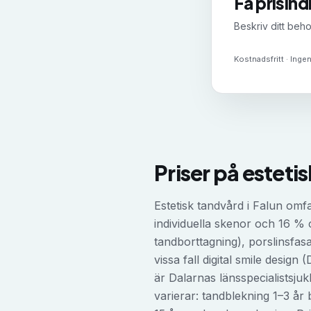
Få prisind
Beskriv ditt beho
Kostnadsfritt · Ingen
Priser på
esteti
Estetisk tandvård i Falun omf
individuella skenor och 16 %
tandborttagning), porslinsfas
vissa fall digital smile desig
är Dalarnas länsspecialistsjuk
varierar: tandblekning 1–3 år