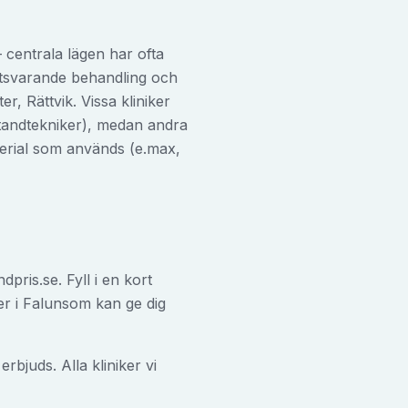
– centrala lägen har ofta
motsvarande behandling och
, Rättvik. Vissa kliniker
 tandtekniker), medan andra
aterial som används (e.max,
pris.se. Fyll i en kort
er i
Falun
som kan ge dig
bjuds. Alla kliniker vi