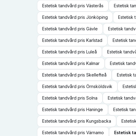
Estetisk tandvård
pris
Västerås
Estetisk t
Estetisk tandvård
pris
Jönköping
Estetisk
Estetisk tandvård
pris
Gävle
Estetisk tand
Estetisk tandvård
pris
Karlstad
Estetisk ta
Estetisk tandvård
pris
Luleå
Estetisk tandv
Estetisk tandvård
pris
Kalmar
Estetisk tan
Estetisk tandvård
pris
Skellefteå
Estetisk 
Estetisk tandvård
pris
Örnsköldsvik
Esteti
Estetisk tandvård
pris
Solna
Estetisk tand
Estetisk tandvård
pris
Haninge
Estetisk ta
Estetisk tandvård
pris
Kungsbacka
Estetis
Estetisk tandvård
pris
Värnamo
Estetisk 