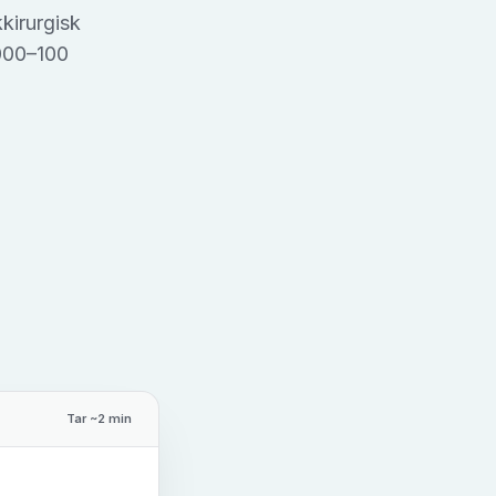
kkirurgisk
 000–100
Tar ~2 min