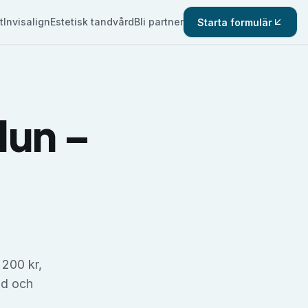
t
Invisalign
Estetisk tandvård
Bli partner
Starta formulär
lun
–
 200 kr,
nd och