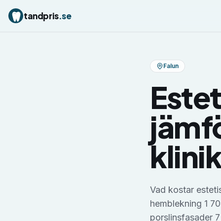
tandpris
.se
Falun
Estet
jämfö
klini
Vad kostar esteti
hemblekning 1 70
porslinsfasader 7