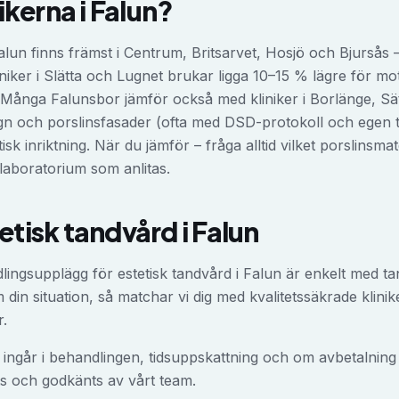
nikerna i
Falun
?
Falun finns främst i Centrum, Britsarvet, Hosjö och Bjursås 
liniker i Slätta och Lugnet brukar ligga 10–15 % lägre för 
ånga Falunsbor jämför också med kliniker i Borlänge, Säter
sign och porslinsfasader (ofta med DSD-protokoll och egen
sk inriktning. När du jämför – fråga alltid vilket porslinsm
 laboratorium som anlitas.
etisk tandvård
i
Falun
dlingsupplägg för
estetisk tandvård
i
Falun
är enkelt med tand
in situation, så matchar vi dig med kvalitetssäkrade klinik
r.
ingår i behandlingen, tidsuppskattning och om avbetalning er
s och godkänts av vårt team.