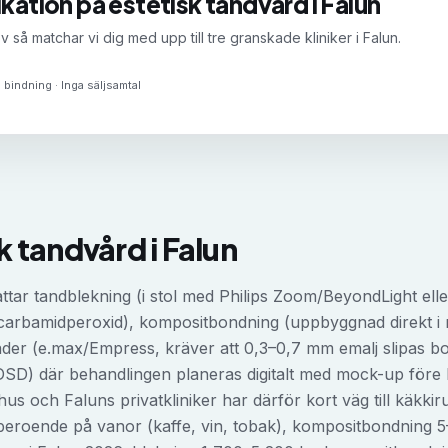
ikation på
estetisk tandvård
i
Falun
v så matchar vi dig med upp till tre granskade kliniker i
Falun
.
 bindning · Inga säljsamtal
sk tandvård
i
Falun
attar tandblekning (i stol med Philips Zoom/BeyondLight el
 carbamidperoxid), kompositbondning (uppbyggnad direkt 
ader (e.max/Empress, kräver att 0,3–0,7 mm emalj slipas bo
n (DSD) där behandlingen planeras digitalt med mock-up före 
hus och Faluns privatkliniker har därför kort väg till käkkir
 beroende på vanor (kaffe, vin, tobak), kompositbondning 5