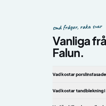
små frågor, raka svar
Vanliga f
Falun
.
Vad kostar porslinsfasade
Vad kostar tandblekning i