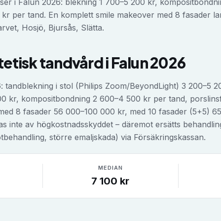
ser i Falun 2026: blekning 1 700–5 200 kr, kompositbondni
 kr per tand. En komplett smile makeover med 8 fasader l
arvet, Hosjö, Bjursås, Slätta.
tetisk tandvård
i
Falun
2026
6: tandblekning i stol (Philips Zoom/BeyondLight) 3 200–5 
900 kr, kompositbondning 2 600–4 500 kr per tand, porslin
med 8 fasader 56 000–100 000 kr, med 10 fasader (5+5) 65
tas inte av högkostnadsskyddet – däremot ersätts behandli
otbehandling, större emaljskada) via Försäkringskassan.
MEDIAN
7 100
kr