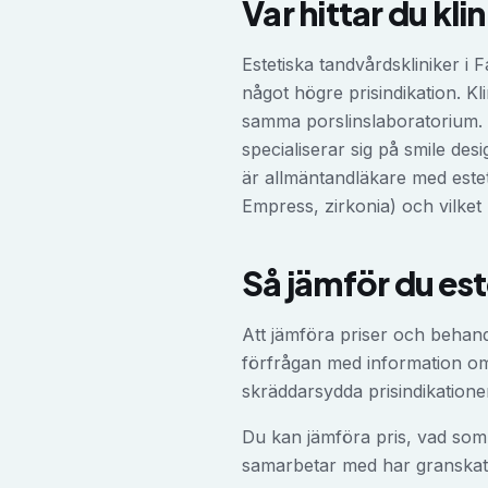
Var hittar du kli
Estetiska tandvårdskliniker i 
något högre prisindikation. K
samma porslinslaboratorium. M
specialiserar sig på smile de
är allmäntandläkare med esteti
Empress, zirkonia) och vilket
Så jämför du
est
Att jämföra priser och behan
förfrågan med information om d
skräddarsydda prisindikatione
Du kan jämföra pris, vad som 
samarbetar med har granskat