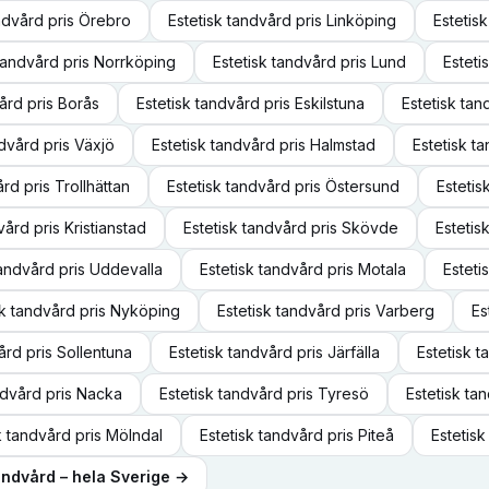
andvård
pris
Örebro
Estetisk tandvård
pris
Linköping
Estetis
 tandvård
pris
Norrköping
Estetisk tandvård
pris
Lund
Esteti
vård
pris
Borås
Estetisk tandvård
pris
Eskilstuna
Estetisk tan
ndvård
pris
Växjö
Estetisk tandvård
pris
Halmstad
Estetisk t
ård
pris
Trollhättan
Estetisk tandvård
pris
Östersund
Estetis
dvård
pris
Kristianstad
Estetisk tandvård
pris
Skövde
Estetis
tandvård
pris
Uddevalla
Estetisk tandvård
pris
Motala
Esteti
sk tandvård
pris
Nyköping
Estetisk tandvård
pris
Varberg
Es
vård
pris
Sollentuna
Estetisk tandvård
pris
Järfälla
Estetisk 
ndvård
pris
Nacka
Estetisk tandvård
pris
Tyresö
Estetisk ta
k tandvård
pris
Mölndal
Estetisk tandvård
pris
Piteå
Estetis
tandvård
– hela Sverige →