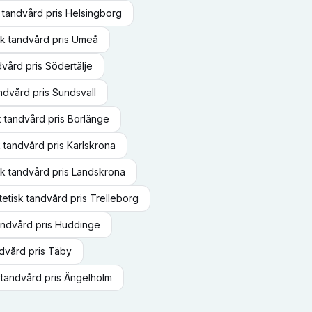
k tandvård
pris
Helsingborg
sk tandvård
pris
Umeå
dvård
pris
Södertälje
andvård
pris
Sundsvall
k tandvård
pris
Borlänge
k tandvård
pris
Karlskrona
sk tandvård
pris
Landskrona
tetisk tandvård
pris
Trelleborg
tandvård
pris
Huddinge
ndvård
pris
Täby
k tandvård
pris
Ängelholm