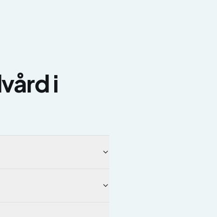
dvård
i