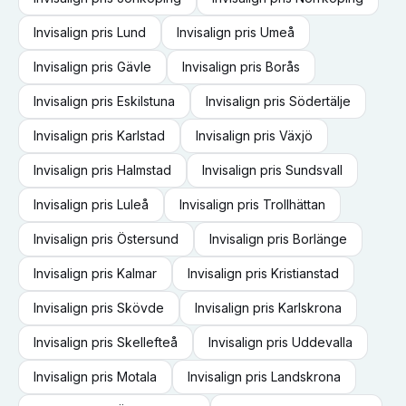
Invisalign
pris
Lund
Invisalign
pris
Umeå
Invisalign
pris
Gävle
Invisalign
pris
Borås
Invisalign
pris
Eskilstuna
Invisalign
pris
Södertälje
Invisalign
pris
Karlstad
Invisalign
pris
Växjö
Invisalign
pris
Halmstad
Invisalign
pris
Sundsvall
Invisalign
pris
Luleå
Invisalign
pris
Trollhättan
Invisalign
pris
Östersund
Invisalign
pris
Borlänge
Invisalign
pris
Kalmar
Invisalign
pris
Kristianstad
Invisalign
pris
Skövde
Invisalign
pris
Karlskrona
Invisalign
pris
Skellefteå
Invisalign
pris
Uddevalla
Invisalign
pris
Motala
Invisalign
pris
Landskrona