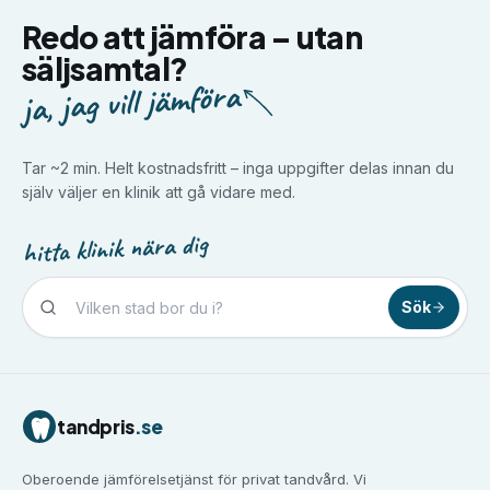
Redo att jämföra –
utan
säljsamtal?
ja, jag vill jämföra
Tar ~2 min. Helt kostnadsfritt – inga uppgifter delas innan du
själv väljer en klinik att gå vidare med.
hitta klinik nära dig
Sök
Tandvård i
Borlänge
Tandvård i
Borås
Tandvård i
Eskilstuna
tandpris
.se
Tandvård i
Falun
Tandvård i
Gävle
Oberoende jämförelsetjänst för privat tandvård. Vi