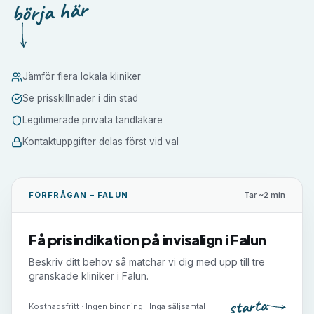
börja här
Jämför flera lokala kliniker
Se prisskillnader i din stad
Legitimerade privata tandläkare
Kontaktuppgifter delas först vid val
FÖRFRÅGAN –
FALUN
Tar ~2 min
Få prisindikation på
invisalign
i
Falun
Beskriv ditt behov så matchar vi dig med upp till tre
granskade kliniker i
Falun
.
starta
Kostnadsfritt · Ingen bindning · Inga säljsamtal