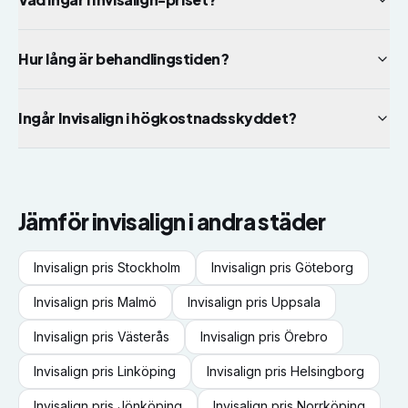
Hur lång är behandlingstiden?
Ingår Invisalign i högkostnadsskyddet?
Jämför
invisalign
i andra städer
Invisalign
pris
Stockholm
Invisalign
pris
Göteborg
Invisalign
pris
Malmö
Invisalign
pris
Uppsala
Invisalign
pris
Västerås
Invisalign
pris
Örebro
Invisalign
pris
Linköping
Invisalign
pris
Helsingborg
Invisalign
pris
Jönköping
Invisalign
pris
Norrköping