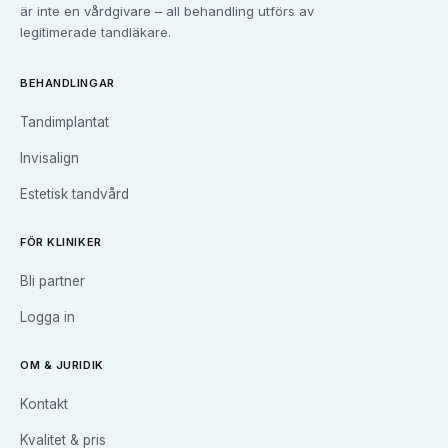
Tandvård i
Göteborg
är inte en vårdgivare – all behandling utförs av
Tandvård i
Halmstad
legitimerade tandläkare.
Tandvård i
Haninge
Tandvård i
Helsingborg
BEHANDLINGAR
Tandvård i
Huddinge
Tandimplantat
Tandvård i
Järfälla
Tandvård i
Jönköping
Invisalign
Tandvård i
Kalmar
Estetisk tandvård
Tandvård i
Karlskrona
Tandvård i
Karlstad
FÖR KLINIKER
Tandvård i
Kristianstad
Bli partner
Tandvård i
Kungsbacka
Tandvård i
Landskrona
Logga in
Tandvård i
Linköping
Tandvård i
Luleå
OM & JURIDIK
Tandvård i
Lund
Kontakt
Tandvård i
Malmö
Kvalitet & pris
Tandvård i
Motala