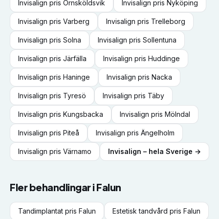
Invisalign
pris
Örnsköldsvik
Invisalign
pris
Nyköping
Invisalign
pris
Varberg
Invisalign
pris
Trelleborg
Invisalign
pris
Solna
Invisalign
pris
Sollentuna
Invisalign
pris
Järfälla
Invisalign
pris
Huddinge
Invisalign
pris
Haninge
Invisalign
pris
Nacka
Invisalign
pris
Tyresö
Invisalign
pris
Täby
Invisalign
pris
Kungsbacka
Invisalign
pris
Mölndal
Invisalign
pris
Piteå
Invisalign
pris
Ängelholm
Invisalign
pris
Värnamo
Invisalign
– hela Sverige →
Fler behandlingar i
Falun
Tandimplantat
pris
Falun
Estetisk tandvård
pris
Falun