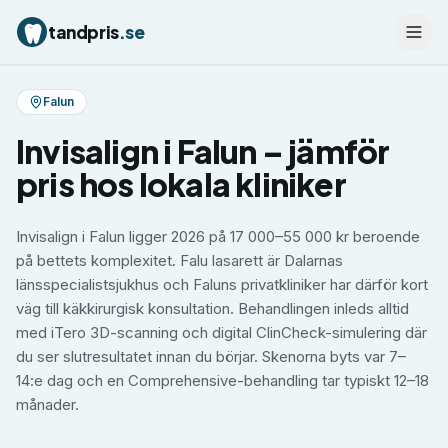
tandpris
.se
Falun
Invisalign
i
Falun
– jämför
pris hos lokala kliniker
Invisalign i Falun ligger 2026 på 17 000–55 000 kr beroende
på bettets komplexitet. Falu lasarett är Dalarnas
länsspecialistsjukhus och Faluns privatkliniker har därför kort
väg till käkkirurgisk konsultation. Behandlingen inleds alltid
med iTero 3D-scanning och digital ClinCheck-simulering där
du ser slutresultatet innan du börjar. Skenorna byts var 7–
14:e dag och en Comprehensive-behandling tar typiskt 12–18
månader.