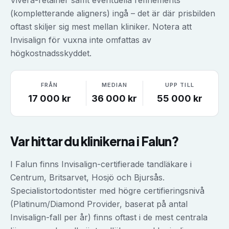
Vivera-retainer samt eventuella refinements
(kompletterande aligners) ingå – det är där prisbilden
oftast skiljer sig mest mellan kliniker. Notera att
Invisalign för vuxna inte omfattas av
högkostnadsskyddet.
FRÅN
MEDIAN
UPP TILL
17 000
kr
36 000
kr
55 000
kr
Var hittar du klinikerna i
Falun
?
I Falun finns Invisalign-certifierade tandläkare i
Centrum, Britsarvet, Hosjö och Bjursås.
Specialistortodontister med högre certifieringsnivå
(Platinum/Diamond Provider, baserat på antal
Invisalign-fall per år) finns oftast i de mest centrala