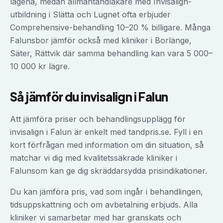
lägena, medan allmäntandläkare med Invisalign-
utbildning i Slätta och Lugnet ofta erbjuder
Comprehensive-behandling 10–20 % billigare. Många
Falunsbor jämför också med kliniker i Borlänge,
Säter, Rättvik där samma behandling kan vara 5 000–
10 000 kr lägre.
Så jämför du
invisalign
i
Falun
Att jämföra priser och behandlingsupplägg för
invisalign
i
Falun
är enkelt med tandpris.se. Fyll i en
kort förfrågan med information om din situation, så
matchar vi dig med kvalitetssäkrade kliniker i
Falun
som kan ge dig skräddarsydda prisindikationer.
Du kan jämföra pris, vad som ingår i behandlingen,
tidsuppskattning och om avbetalning erbjuds. Alla
kliniker vi samarbetar med har granskats och