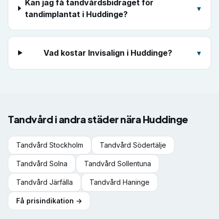
Kan jag få tandvårdsbidraget för
▾
tandimplantat i Huddinge?
Vad kostar Invisalign i Huddinge?
▾
Tandvård i andra städer nära
Huddinge
Tandvård
Stockholm
Tandvård
Södertälje
Tandvård
Solna
Tandvård
Sollentuna
Tandvård
Järfälla
Tandvård
Haninge
Få prisindikation →