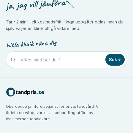
ja, jag vill jämföra
Tar ~2 min. Helt kostnadsfritt – inga uppgifter delas innan du
själv väljer en klinik att gå vidare med.
hitta klinik nära dig
Sök
Tandvård i
Borlänge
Tandvård i
Borås
Tandvård i
Eskilstuna
tandpris
.se
Tandvård i
Falun
Tandvård i
Gävle
Oberoende jämförelsetjänst för privat tandvård. Vi
Tandvård i
Göteborg
är inte en vårdgivare – all behandling utförs av
Tandvård i
Halmstad
legitimerade tandläkare.
Tandvård i
Haninge