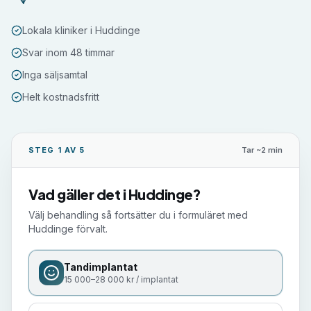
Lokala kliniker i Huddinge
Svar inom 48 timmar
Inga säljsamtal
Helt kostnadsfritt
STEG 1 AV 5
Tar ~2 min
Vad gäller det i
Huddinge
?
Välj behandling så fortsätter du i formuläret med
Huddinge
förvalt.
Tandimplantat
15 000–28 000 kr / implantat