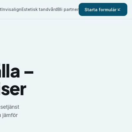
t
Invisalign
Estetisk tandvård
Bli partner
Starta formulär
lla –
iser
lsetjänst
u jämför