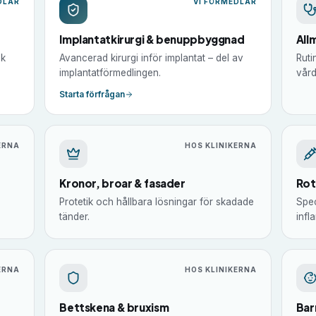
DLAR
VI FÖRMEDLAR
Implantatkirurgi & benuppbyggnad
All
sk
Avancerad kirurgi inför implantat – del av
Ruti
implantatförmedlingen.
vård
Starta förfrågan
ERNA
HOS KLINIKERNA
Kronor, broar & fasader
Rot
Protetik och hållbara lösningar för skadade
Spec
tänder.
infl
ERNA
HOS KLINIKERNA
Bettskena & bruxism
Bar