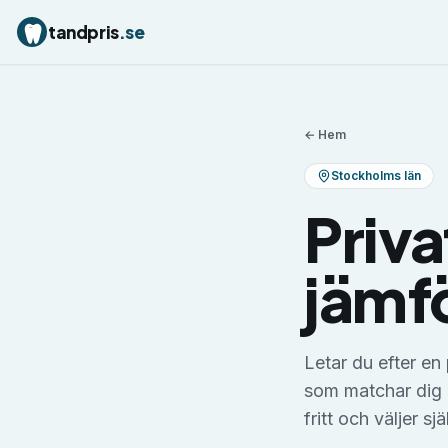
tandpris
.se
← Hem
Stockholms län
Priva
jämfö
Letar du efter en
som matchar dig m
fritt och väljer sjä