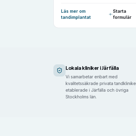
Läs mer om
Starta
·
tandimplantat
formulär
Det här gör vi åt dig i Järfälla
Lokala kliniker i Järfälla
Vi samarbetar enbart med
kvalitetssäkrade privata tandklinike
etablerade i Järfälla och övriga
Stockholms län.