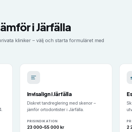
jämför i
Järfälla
ivata kliniker – välj och starta formuläret med
Invisalign
i
Järfälla
E
Diskret tandreglering med skenor –
Sk
4.
jämför ortodontister i Järfälla.
utv
PRISINDIKATION
PR
23 000–55 000 kr
2 