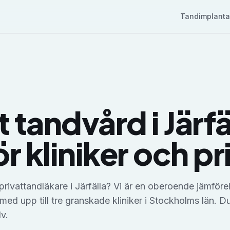
Tandimplanta
t tandvård i Järfä
r kliniker och pr
 privattandläkare i Järfälla? Vi är en oberoende jämföre
ed upp till tre granskade kliniker i Stockholms län. D
lv.