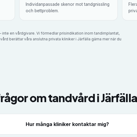
Individanpassade skenor mot tandgnissling
Fler
och bettproblem.
priva
 inte en vårdgivare. Vi förmedlar prisindikation inom tandimplantat,
vård berättar våra anslutna privata kliniker i
Järfälla
gärna mer när du
frågor om tandvård i
Järfäll
Hur många kliniker kontaktar mig?