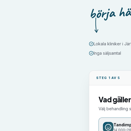
börja hä
Lokala kliniker i Jär
Inga säljsamtal
STEG 1 AV 5
Vad gäller
Välj behandling 
Tandimp
14 000–26