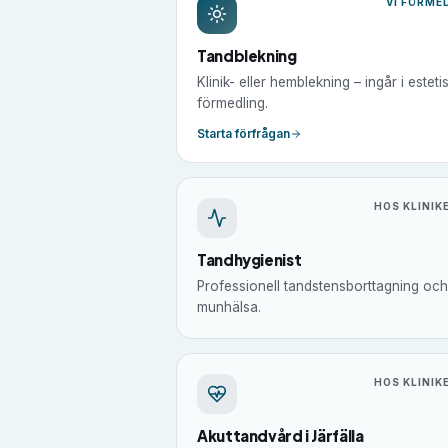
VI FÖRME
Tandblekning
Klinik- eller hemblekning – ingår i esteti
förmedling.
Starta förfrågan
HOS KLINIK
Tandhygienist
Professionell tandstensborttagning och
munhälsa.
HOS KLINIK
Akuttandvård i Järfälla