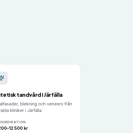
stetisk tandvård
i
Järfälla
alfasader, blekning och veneers från
alda kliniker i Järfälla.
ISINDIKATION
200–12 500 kr