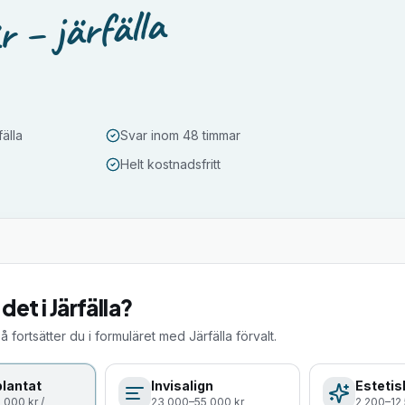
r – järfälla
fälla
Svar inom 48 timmar
Helt kostnadsfritt
 det i
Järfälla
?
så fortsätter du i formuläret med
Järfälla
förvalt.
lantat
Invisalign
Estetis
 000 kr /
23 000–55 000 kr
2 200–12 