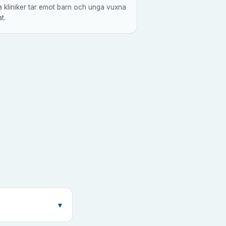
a kliniker tar emot barn och unga vuxna
t.
a
▾