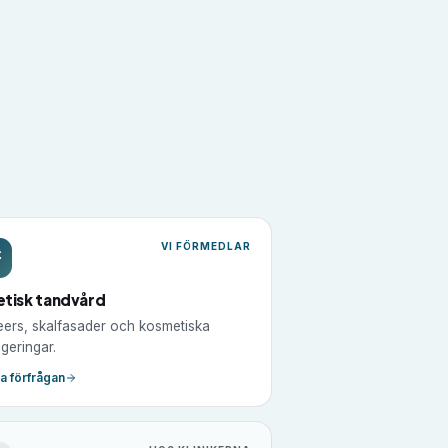
VI FÖRMEDLAR
etisk tandvård
ers, skalfasader och kosmetiska
igeringar.
ta förfrågan