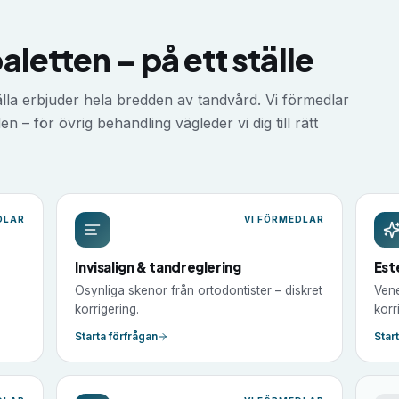
letten – på ett ställe
lla
erbjuder hela bredden av tandvård. Vi förmedlar
n – för övrig behandling vägleder vi dig till rätt
DLAR
VI FÖRMEDLAR
Invisalign & tandreglering
Est
Osynliga skenor från ortodontister – diskret
Vene
korrigering.
korr
Starta förfrågan
Star